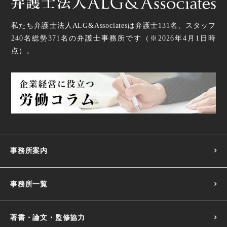
私たち弁護士法人ALG&Associatesは弁護士
131
名、スタッフ
240名
総勢
371
名の弁護士事務所です（
※2026年4月1日時
点
）。
事務所案内
事務所一覧
著書・論文・監修協力