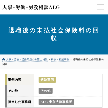
人事
・
労働
・
労務相談ALG
退職後の未払社会保険料の回
収
人事・労務・労働問題の弁護士相談
>
解決・相談事例
>
退職後の未払社会保険料の
回収
事例内容
解決事例
その他
その他
担当した事務所
ALG 東京法律事務所