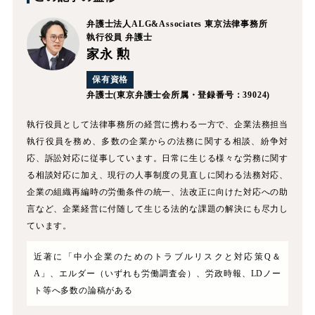
弁護士法人ALG&Associates
東京法律事務所
執行役員 弁護士
家永 勲
保有資格
弁護士
(東京弁護士会所属・登録番号：39024)
執行役員として法律事務所の経営に携わる一方で、企業法務担当
執行役員を務め、多数の企業からの法務に関する相談、紛争対
応、訴訟対応に従事しています。日常に生じる様々な労務に関す
る相談対応に加え、現行の人事制度の見直しに関わる法務対応、
企業の組織再編時の労働条件の統一、法改正に向けた対応への助
言など、企業経営に付随して生じる法的な課題の解決にも尽力し
ています。
近著に「中小企業のためのトラブルリスクと対応策Q＆
A」、エルダー（いずれも労働調査会）、労政時報、LDノー
ト等へ多数の論稿がある