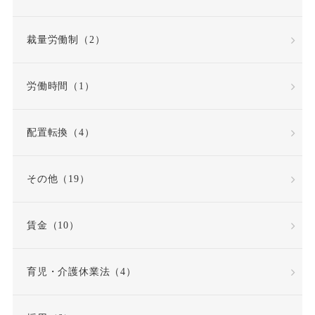
内定取り消し
内部告発
裁量労働制（2）
内部通報窓口
再雇用
労働時間（1）
再雇用制度
出勤日数
配置転換（4）
出向
出向命令
その他（19）
出社命令
割増賃金
賃金（10）
労使協定
労働
労働基準法
労働契約
育児・介護休業法（4）
労働契約法