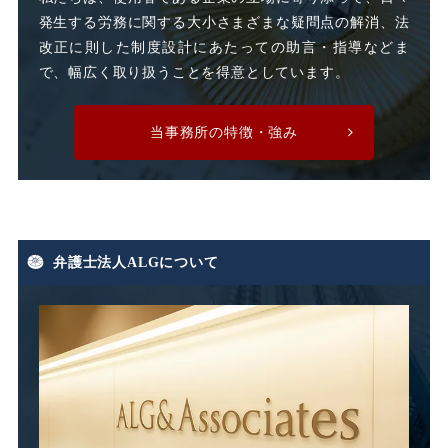
発生する労務に関する大小さまざまな疑問点の解消、法
時間外割増賃金
改正に則した制度設計にあたっての助言・指導などま
で、幅広く取り扱うことを得意としています。
時間外労働
時間外手当
当事務所の特徴・強み
有期労働契約
有期契約
有期雇用
有給休暇
弁護士法人ALGについて
期末手当
期間雇用
未払い
未払い残業代
未払い賃金
未払賃料
未払賃金
業務委託