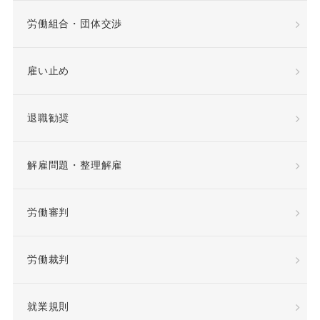
希望退職優遇制度
労働組合・団体交渉
希望退職者
雇い止め
平等取扱義務
年俸
退職勧奨
年俸制
役員定年制
解雇問題・整理解雇
待遇向上
後遺障害
労働審判
復職
情報漏洩
労働裁判
慰謝料
懲戒
懲戒処分
懲戒解雇
就業規則