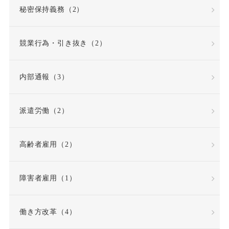
秘密保持義務（2）
労働者性
競業行為・引き抜き（2）
労働者派遣法の改正
内部通報（3）
労働者災害補償保険
派遣労働（2）
労基法
労災
高齢者雇用（2）
労災不支給
労災保険
労災保険法
勤務態度
障害者雇用（1）
勤務成績
勤務成績不良
働き方改革（4）