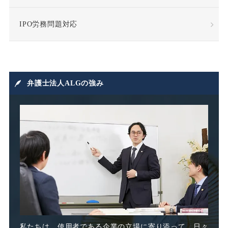
成果報酬
手当・補償
IPO労務問題対応
指示監督義務違反
採用
損害賠償
損害賠償請求
弁護士法人ALGの強み
損益相殺
支給日在籍要件
改善指導
改正高年法
整理解雇
日雇派遣
時間外割増手当
私たちは、使用者である企業の立場に寄り添って、日々