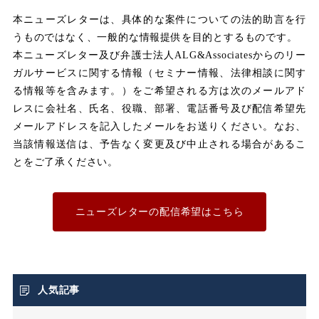
みなし労働
みなし残業
本ニューズレターは、具体的な案件についての法的助言を行
うものではなく、一般的な情報提供を目的とするものです。
みなし残業代
本ニューズレター及び弁護士法人ALG&Associatesからのリー
ガルサービスに関する情報（セミナー情報、法律相談に関す
メンタルヘルス
る情報等を含みます。）をご希望される方は次のメールアド
レスに会社名、氏名、役職、部署、電話番号及び配信希望先
メールアドレスを記入したメールをお送りください。なお、
ユニオン
当該情報送信は、予告なく変更及び中止される場合があるこ
とをご了承ください。
不利益取り扱い
不利益変更
ニューズレターの配信希望はこちら
不合理な労働条件
不当利得返還請求
人気記事