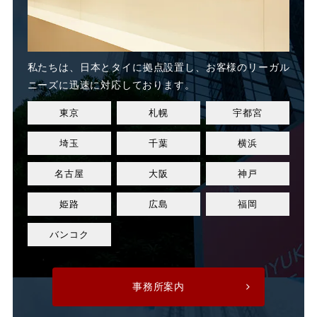
業務態度
業務起因性
私たちは、日本とタイに
拠点設置し、お客様のリーガル
業務軽減
業績不良
ニーズに迅速に対応しております。
東京
札幌
宇都宮
業績改善
権利濫用
埼玉
千葉
横浜
正社員
正社員登用
名古屋
大阪
神戸
正規社員
死亡
姫路
広島
福岡
残業
残業代
バンコク
残業手当
残業時間
事務所案内
法令遵守
注意指導