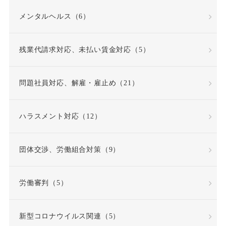
反復継続
取締役
メンタルヘルス（6）
同一労働同一賃金原則
残業代請求対応、未払い賃金対応（5）
問題社員
嘱託就業規則
問題社員対応、解雇・雇止め（21）
因果関係
団体交渉
ハラスメント対応（12）
固定時間外労働賃金
固定残業代
団体交渉、労働組合対策（9）
固定残業代該当性
労働審判（5）
在宅勤務
契約更新
新型コロナウイルス関連（5）