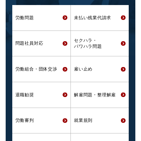
労働問題
未払い残業代
請求
セクハラ・
問題社員対応
パワハラ問題
労働組合・
団体交渉
雇い止め
退職勧奨
解雇問題・
整理解雇
労働審判
就業規則