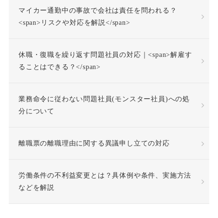
マイカー通勤中の事故で会社は責任を問われる？
企業再生
休日出勤
<span>リスクや対応を解説</span>
休日労働
休暇
休職・復職を繰り返す問題社員の対応｜<span>解雇す
休業補償
休職
ることはできる？</span>
休職合意
休職命令
業務命令に従わない問題社員(モンスター社員)への処
分について
休職期間
休養理由
離職票の離職理由に関する異議申し立ての対応
使用者責任
労働条件の不利益変更とは？具体例や条件、実施方法
個人情報の利用目的
などを解説
個人情報の取扱い