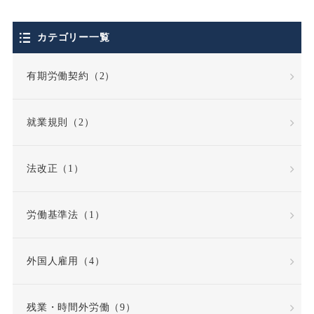
個人情報保護法
カテゴリー一覧
停職処分
偽装請負
有期労働契約（2）
債務不履行
就業規則（2）
債務不履行責任
法改正（1）
全労働日
公務員
労働基準法（1）
公益通報・内部告発
外国人雇用（4）
公益通報者保護法
共同設立者
残業・時間外労働（9）