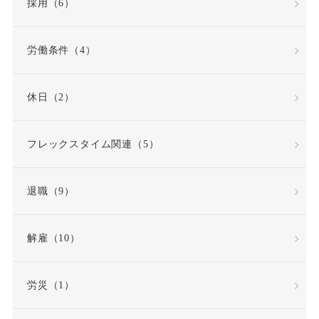
採用（6）
労働契約法の改正
労働条件（4）
労働審判
労働時間
休日（2）
労働時間・休憩・休日
フレックスタイム関連（5）
労働条件
退職（9）
労働条件通知書
労働災害（労災）
解雇（10）
労働組合
労災（1）
労働組合・ユニオン