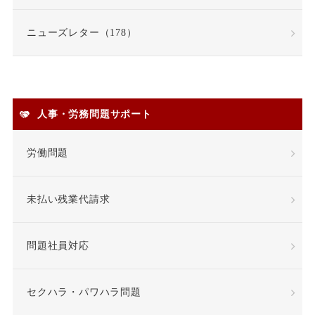
契約書
契約社員
ニューズレター（178）
契約職員
嫌がらせ
安全衛生
人事・労務問題サポート
安全配慮義務違反
定年
労働問題
定年退職
未払い残業代請求
専門業務型裁量労働制
問題社員対応
就業場所
就業規則
差額賃金
差額賃金
セクハラ・パワハラ問題