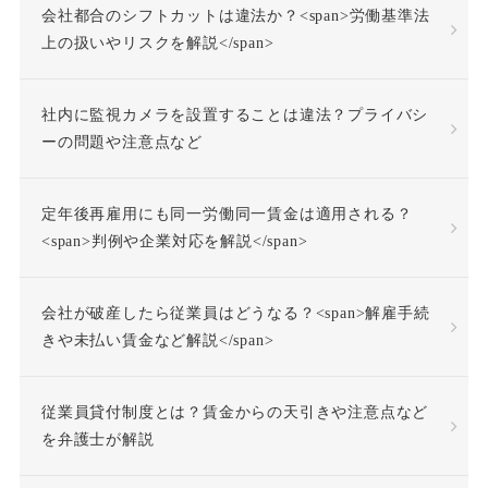
会社都合のシフトカットは違法か？<span>労働基準法
不当労働行為
不支給
上の扱いやリスクを解説</span>
不正受給
不法行為
社内に監視カメラを設置することは違法？プライバシ
不法行為責任
ーの問題や注意点など
不活動仮眠時間
不眠症
定年後再雇用にも同一労働同一賃金は適用される？
<span>判例や企業対応を解説</span>
不調者
中途採用
会社が破産したら従業員はどうなる？<span>解雇手続
事前承認
事業場外労働
きや未払い賃金など解説</span>
交通費
人格尊重義務
従業員貸付制度とは？賃金からの天引きや注意点など
を弁護士が解説
付加金
任務懈怠責任