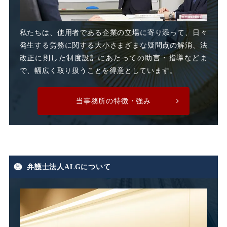
時間外割増手当
私たちは、使用者である企業の立場に寄り添って、日々
発生する労務に関する大小さまざまな疑問点の解消、法
時間外割増賃金
改正に則した制度設計にあたっての助言・指導などま
で、幅広く取り扱うことを得意としています。
時間外労働
時間外手当
当事務所の特徴・強み
有期労働契約
有期契約
有期雇用
有給休暇
弁護士法人ALGについて
期末手当
期間雇用
未払い
未払い残業代
未払い賃金
未払賃料