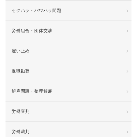
差額賃金
差額賃金
セクハラ・パワハラ問題
希望退職優遇制度
労働組合・団体交渉
希望退職者
雇い止め
平等取扱義務
年俸
退職勧奨
年俸制
役員定年制
解雇問題・整理解雇
待遇向上
後遺障害
労働審判
復職
情報漏洩
労働裁判
慰謝料
懲戒