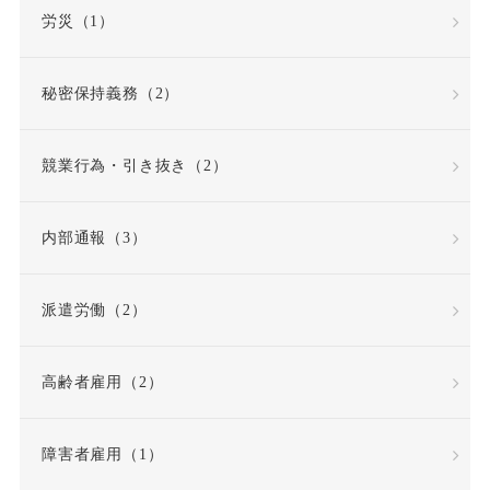
労働組合
労災（1）
労働組合・ユニオン
秘密保持義務（2）
労働者性
競業行為・引き抜き（2）
労働者派遣法の改正
内部通報（3）
労働者災害補償保険
派遣労働（2）
労基法
労災
高齢者雇用（2）
労災不支給
労災保険
労災保険法
勤務態度
障害者雇用（1）