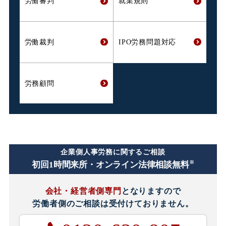
労働審判
就業規則
労働裁判
IPO労務問題対応
労務顧問
企業側人事労務に関するご相談
※
初回1時間
来所・オンライン法律相談無料
会社・経営者側専門
となりますので
労働者側のご相談は
受付けておりません。