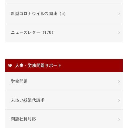
在宅勤務
契約更新
新型コロナウイルス関連（5）
契約書
契約社員
ニューズレター（178）
契約職員
嫌がらせ
安全衛生
人事・労務問題サポート
安全配慮義務違反
定年
労働問題
定年退職
未払い残業代請求
専門業務型裁量労働制
問題社員対応
就業場所
就業規則