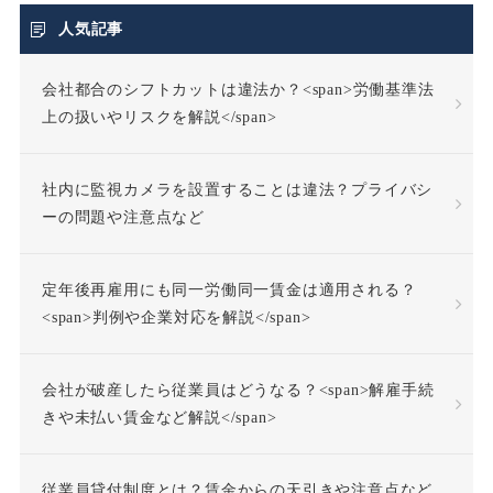
不当利得返還請求
人気記事
会社都合のシフトカットは違法か？<span>労働基準法
不当労働行為
不支給
上の扱いやリスクを解説</span>
不正受給
不法行為
社内に監視カメラを設置することは違法？プライバシ
不法行為責任
ーの問題や注意点など
不活動仮眠時間
不眠症
定年後再雇用にも同一労働同一賃金は適用される？
<span>判例や企業対応を解説</span>
不調者
中途採用
会社が破産したら従業員はどうなる？<span>解雇手続
事前承認
事業場外労働
きや未払い賃金など解説</span>
交通費
人格尊重義務
従業員貸付制度とは？賃金からの天引きや注意点など