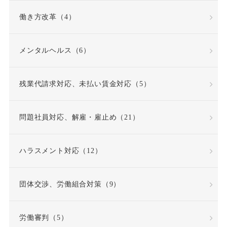
勤務成績
勤務成績不良
働き方改革（4）
反復継続
取締役
メンタルヘルス（6）
同一労働同一賃金原則
残業代請求対応、未払い賃金対応（5）
問題社員
嘱託就業規則
問題社員対応、解雇・雇止め（21）
因果関係
団体交渉
ハラスメント対応（12）
固定時間外労働賃金
固定残業代
団体交渉、労働組合対策（9）
固定残業代該当性
労働審判（5）