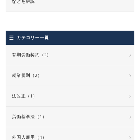
などを解説
個人情報の取扱い
個人情報保護法
カテゴリー一覧
停職処分
偽装請負
有期労働契約（2）
債務不履行
就業規則（2）
債務不履行責任
法改正（1）
全労働日
公務員
労働基準法（1）
公益通報・内部告発
外国人雇用（4）
公益通報者保護法