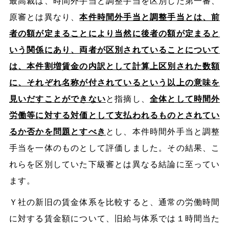
最高裁は、時間外手当と調整手当を区別した第一審、
原審とは異なり、
本件時間外手当と調整手当とは、前
者の額が定まることにより当然に後者の額が定まると
いう関係にあり、両者が区別されていることについて
は、本件割増賃金の内訳として計算上区別された数額
に、それぞれ名称が付されているという以上の意味を
見いだすことができない
と指摘し、
全体として時間外
労働等に対する対価として支払われるものとされてい
るか否かを問題とすべき
とし、本件時間外手当と調整
手当を一体のものとして評価しました。その結果、こ
れらを区別していた下級審とは異なる結論に至ってい
ます。
Ｙ社の新旧の賃金体系を比較すると、通常の労働時間
に対する賃金額について、旧給与体系では１時間当た