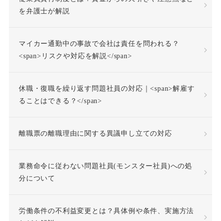
を弁護士が解説
付加金
任務懈怠責任
マイカー通勤中の事故で会社は責任を問われる？
企業再生
休日出勤
<span>リスクや対応を解説</span>
休日労働
休暇
休職・復職を繰り返す問題社員の対応｜<span>解雇す
休業補償
休職
ることはできる？</span>
休職合意
休職命令
離職票の離職理由に関する異議申し立ての対応
休職期間
休養理由
業務命令に従わない問題社員(モンスター社員)への処
分について
使用者責任
労働条件の不利益変更とは？具体例や条件、実施方法
個人情報の利用目的