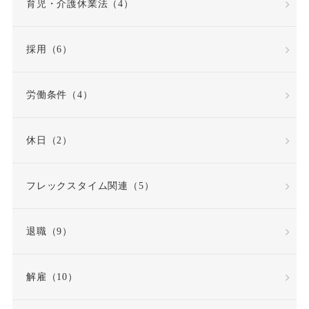
労働基準法
労働契約
育児・介護休業法（4）
労働契約法
採用（6）
労働契約法の改正
労働条件（4）
労働審判
労働時間
休日（2）
労働時間・休憩・休日
フレックスタイム関連（5）
労働条件
退職（9）
労働条件通知書
労働災害（労災）
解雇（10）