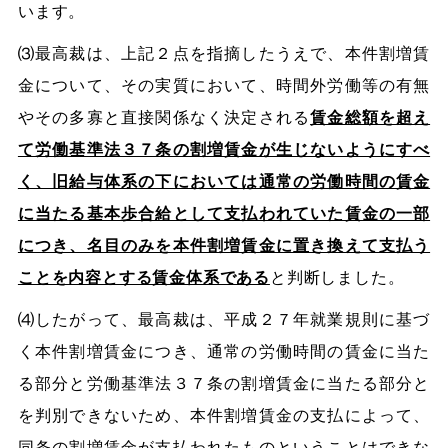
います。
⑶最高裁は、上記２点を指摘したうえで、本件割増賃
金について、その実質において、時間外労働等の有無
やその多寡と直接関係なく決定される
賃金総額を超え
て労働基準法３７条の割増賃金が生じないようにすべ
く、旧給与体系の下においては通常の労働時間の賃金
に当たる基本歩合給として支払われていた賃金の一部
につき、名目のみを本件割増賃金に置き換えて支払う
ことを内容とする賃金体系である
と判断しました。
⑷したがって、最高裁は、平成２７年就業規則に基づ
く本件割増賃金につき、通常の労働時間の賃金に当た
る部分と労働基準法３７条の割増賃金に当たる部分と
を判別できないため、本件割増賃金の支払によって、
同条の割増賃金が支払われたものということはできな