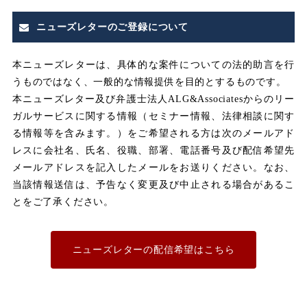
みなし
みなし割増賃金
ニューズレターのご登録について
みなし労働
みなし残業
本ニューズレターは、具体的な案件についての法的助言を行
うものではなく、一般的な情報提供を目的とするものです。
みなし残業代
本ニューズレター及び弁護士法人ALG&Associatesからのリー
ガルサービスに関する情報（セミナー情報、法律相談に関す
メンタルヘルス
る情報等を含みます。）をご希望される方は次のメールアド
レスに会社名、氏名、役職、部署、電話番号及び配信希望先
メールアドレスを記入したメールをお送りください。なお、
ユニオン
当該情報送信は、予告なく変更及び中止される場合があるこ
とをご了承ください。
不利益取り扱い
不利益変更
ニューズレターの配信希望はこちら
不合理な労働条件