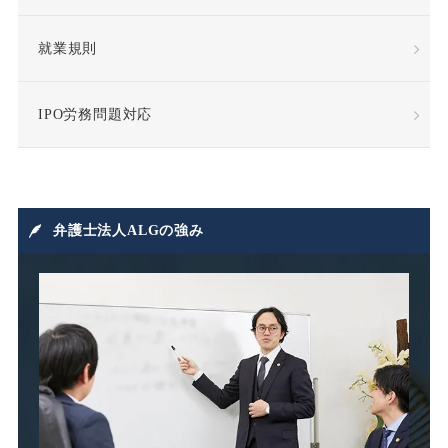
懲戒処分
懲戒解雇
就業規則
成果報酬
手当・補償
IPO労務問題対応
指示監督義務違反
採用
損害賠償
損害賠償請求
弁護士法人ALGの強み
損益相殺
支給日在籍要件
改善指導
改正高年法
整理解雇
日雇派遣