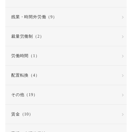
共同設立者
残業・時間外労働（9）
内定取り消し
内部告発
裁量労働制（2）
内部通報窓口
再雇用
労働時間（1）
再雇用制度
出勤日数
配置転換（4）
出向
出向命令
その他（19）
出社命令
割増賃金
賃金（10）
労使協定
労働