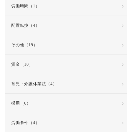
労働時間（1）
再雇用制度
出勤日数
配置転換（4）
出向
出向命令
その他（19）
出社命令
割増賃金
賃金（10）
労使協定
労働
労働基準法
労働契約
育児・介護休業法（4）
労働契約法
採用（6）
労働契約法の改正
労働条件（4）