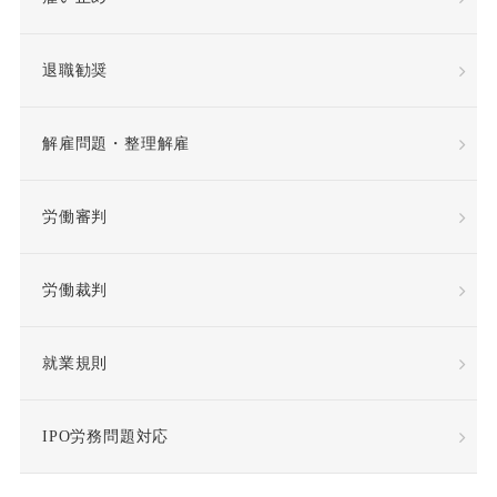
平等取扱義務
年俸
退職勧奨
年俸制
役員定年制
解雇問題・整理解雇
待遇向上
後遺障害
労働審判
復職
情報漏洩
労働裁判
慰謝料
懲戒
懲戒処分
懲戒解雇
就業規則
成果報酬
手当・補償
IPO労務問題対応
指示監督義務違反
採用