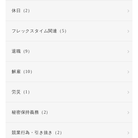
労働審判
労働時間
休日（2）
労働時間・休憩・休日
フレックスタイム関連（5）
労働条件
退職（9）
労働条件通知書
労働災害（労災）
解雇（10）
労働組合
労災（1）
労働組合・ユニオン
秘密保持義務（2）
労働者性
競業行為・引き抜き（2）