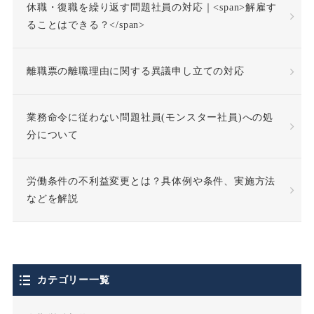
休職・復職を繰り返す問題社員の対応｜<span>解雇す
休業補償
休職
ることはできる？</span>
休職合意
休職命令
離職票の離職理由に関する異議申し立ての対応
休職期間
休養理由
業務命令に従わない問題社員(モンスター社員)への処
分について
使用者責任
労働条件の不利益変更とは？具体例や条件、実施方法
個人情報の利用目的
などを解説
個人情報の取扱い
個人情報保護法
カテゴリー一覧
停職処分
偽装請負