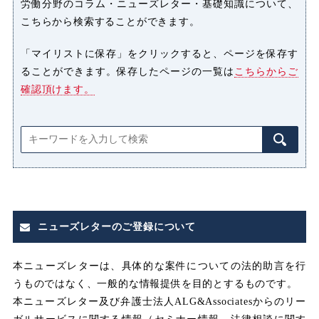
労働分野のコラム・ニューズレター・基礎知識について、
こちらから検索することができます。
ハラスメント
「マイリストに保存」をクリックすると、ページを保存す
ることができます。保存したページの一覧は
こちらからご
パワーハラスメント（パワハラ）
確認頂けます。
プライバシー侵害
マタニティハラスメント（マタハ
ラ）
みなし
みなし割増賃金
ニューズレターのご登録について
みなし労働
みなし残業
本ニューズレターは、具体的な案件についての法的助言を行
うものではなく、一般的な情報提供を目的とするものです。
みなし残業代
本ニューズレター及び弁護士法人ALG&Associatesからのリー