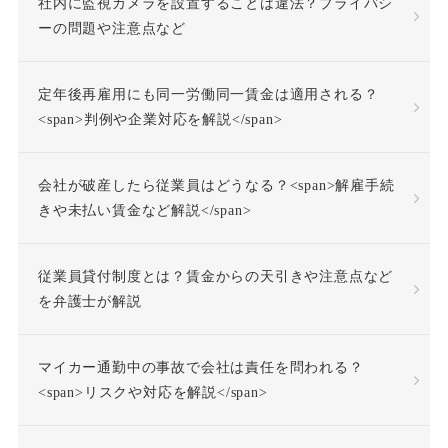
社内に監視カメラを設置することは違法？プライバシ
不法行為責任
ーの問題や注意点など
不活動仮眠時間
不眠症
定年後再雇用にも同一労働同一賃金は適用される？
<span>判例や企業対応を解説</span>
不調者
中途採用
会社が破産したら従業員はどうなる？<span>解雇手続
事前承認
事業場外労働
きや未払い賃金など解説</span>
交通費
人格尊重義務
従業員貸付制度とは？賃金からの天引きや注意点など
を弁護士が解説
付加金
任務懈怠責任
マイカー通勤中の事故で会社は責任を問われる？
企業再生
休日出勤
<span>リスクや対応を解説</span>
休日労働
休暇