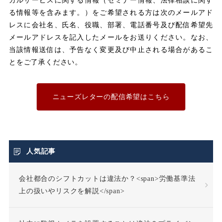
ガルサービスに関する情報（セミナー情報、法律相談に関す
メンタルヘルス
る情報等を含みます。）をご希望される方は次のメールアド
レスに会社名、氏名、役職、部署、電話番号及び配信希望先
メールアドレスを記入したメールをお送りください。なお、
ユニオン
当該情報送信は、予告なく変更及び中止される場合があるこ
とをご了承ください。
不利益取り扱い
不利益変更
ニューズレターの配信希望はこちら
不合理な労働条件
不当利得返還請求
人気記事
会社都合のシフトカットは違法か？<span>労働基準法
不当労働行為
不支給
上の扱いやリスクを解説</span>
不正受給
不法行為