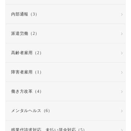
労働者派遣法の改正
内部通報（3）
労働者災害補償保険
派遣労働（2）
労基法
労災
高齢者雇用（2）
労災不支給
労災保険
労災保険法
勤務態度
障害者雇用（1）
勤務成績
勤務成績不良
働き方改革（4）
反復継続
取締役
メンタルヘルス（6）
同一労働同一賃金原則
残業代請求対応、未払い賃金対応（5）