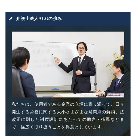
損害賠償
損害賠償請求
弁護士法人ALGの強み
損益相殺
支給日在籍要件
改善指導
改正高年法
整理解雇
日雇派遣
時間外割増手当
私たちは、使用者である企業の立場に寄り添って、日々
発生する労務に関する大小さまざまな疑問点の解消、法
時間外割増賃金
改正に則した制度設計にあたっての助言・指導などま
で、幅広く取り扱うことを得意としています。
時間外労働
時間外手当