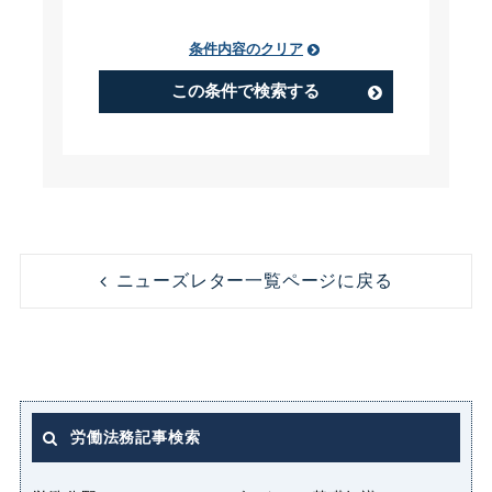
条件内容のクリア
PIP（Performance Improvement
Plan）
この条件で検索する
アルバイト
うつ病
コンビニ
コンプライアンス
ニューズレター一覧ページに戻る
ストレス
セクシャルハラスメント（セクハ
ラ）
労働法務記事検索
パート
パートタイマー