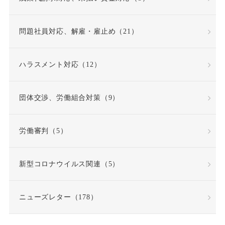
問題社員
嘱託就業規則
問題社員対応、解雇・雇止め（21）
因果関係
団体交渉
ハラスメント対応（12）
固定時間外労働賃金
固定残業代
団体交渉、労働組合対策（9）
固定残業代該当性
労働審判（5）
在宅勤務
契約更新
新型コロナウイルス関連（5）
契約書
契約社員
ニューズレター（178）
契約職員
嫌がらせ