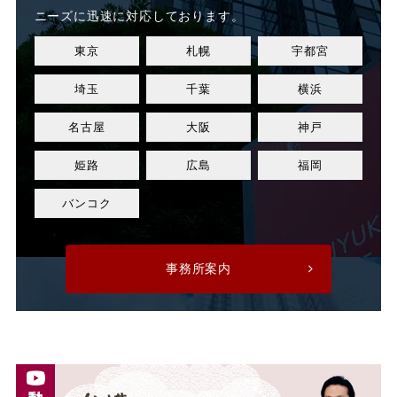
業務軽減
業績不良
ニーズに迅速に対応しております。
東京
札幌
宇都宮
業績改善
権利濫用
埼玉
千葉
横浜
正社員
正社員登用
名古屋
大阪
神戸
正規社員
死亡
姫路
広島
福岡
残業
残業代
バンコク
残業手当
残業時間
事務所案内
法令遵守
注意指導
派遣
派遣先