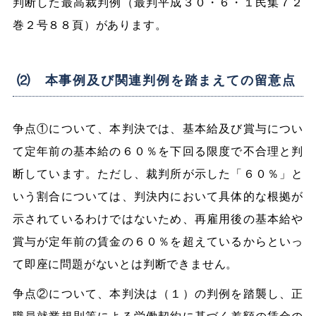
判断した最高裁判例（最判平成３０・６・１民集７２
巻２号８８頁）があります。
⑵ 本事例及び関連判例を踏まえての留意点
争点①について、本判決では、基本給及び賞与につい
て定年前の基本給の６０％を下回る限度で不合理と判
断しています。ただし、裁判所が示した「６０％」と
いう割合については、判決内において具体的な根拠が
示されているわけではないため、再雇用後の基本給や
賞与が定年前の賃金の６０％を超えているからといっ
て即座に問題がないとは判断できません。
争点②について、本判決は（１）の判例を踏襲し、正