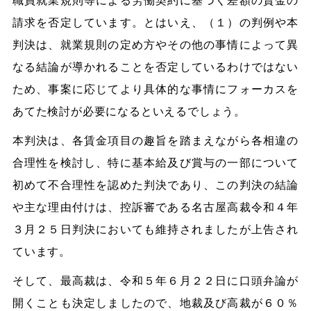
職員就業規則等による労働契約に基づく差額の賃金の
請求を否定しています。とはいえ、（１）の判例や本
判決は、就業規則の定め方やその他の事情によって異
なる結論が導かれることを否定しているわけではない
ため、事案に応じてより具体的な事情にフォーカスを
あてた検討が必要になるといえるでしょう。
本判決は、各賃金項目の趣旨を踏まえながら各相違の
合理性を検討し、特に基本給及び賞与の一部について
初めて不合理性を認めた判決であり、この判決の結論
や主な理由付けは、控訴審である名古屋高裁令和４年
３月２５日判決においても維持されましたが上告され
ています。
そして、最高裁は、令和５年６月２２日に口頭弁論が
開くことも決定しましたので、地裁及び高裁が６０％