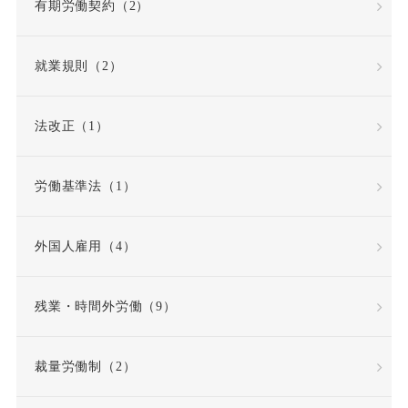
有期労働契約（2）
債務不履行
就業規則（2）
債務不履行責任
法改正（1）
全労働日
公務員
労働基準法（1）
公益通報・内部告発
外国人雇用（4）
公益通報者保護法
共同設立者
残業・時間外労働（9）
内定取り消し
内部告発
裁量労働制（2）
内部通報窓口
再雇用