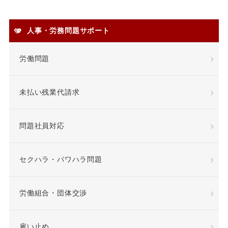
安全衛生
人事・労務問題サポート
安全配慮義務違反
定年
労働問題
定年退職
未払い残業代請求
専門業務型裁量労働制
問題社員対応
就業場所
就業規則
差額賃金
差額賃金
セクハラ・パワハラ問題
希望退職優遇制度
労働組合・団体交渉
希望退職者
雇い止め