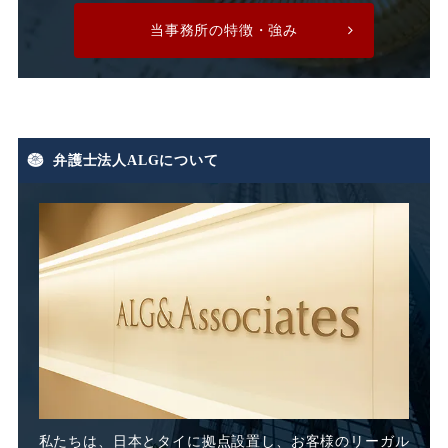
当事務所の特徴・強み
有期労働契約
有期契約
有期雇用
有給休暇
弁護士法人ALGについて
期末手当
期間雇用
未払い
未払い残業代
未払い賃金
未払賃料
未払賃金
業務委託
業務態度
業務起因性
私たちは、日本とタイに
拠点設置し、お客様のリーガル