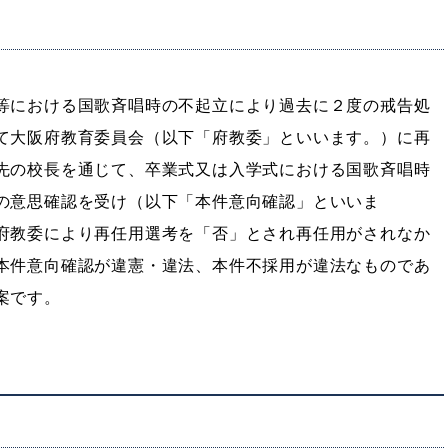
等における国歌斉唱時の不起立により過去に２度の戒告処
て大阪府教育委員会（以下「府教委」といいます。）に再
先の校長を通じて、卒業式又は入学式における国歌斉唱時
の意思確認を受け（以下「本件意向確認」といいま
府教委により再任用選考を「否」とされ再任用がされなか
本件意向確認が違憲・違法、本件不採用が違法なものであ
案です。