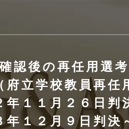
確認後の再任用選
（府立学校教員再任
２年１１月２６日判
３年１２月９日判決