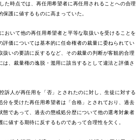
望した時点では、再任用希望者に再任用されることへの合理
的保護に値するものに高まっていた。
考において他の再任用希望者と平等な取扱いを受けることを
の評価については基本的に任命権者の裁量に委ねられてい
取扱いの要請に反するなど、その裁量の判断が客観的合理
には、裁量権の逸脱・濫用に該当するとして違法と評価さ
る控訴人が再任用を「否」とされたのに対し、生徒に対する
処分を受けた再任用希望者は「合格」とされており、過去
状態であって、過去の懲戒処分歴について他の選考対象者
護に値する期待に反するものであって合理性を欠く。