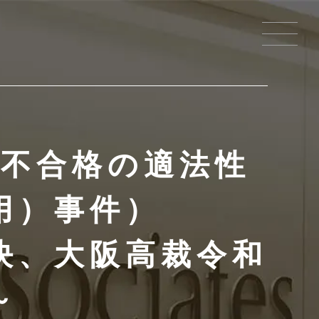
考不合格の適法性
用）事件）
決、大阪高裁令和
～