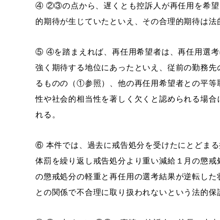
④ ②③の点から、遅くとも控訴人が再任用を希
的期待が生じていたといえ、その合理的期待は法
⑤ ④を踏まえれば、再任用希望者は、再任用選
強く期待する地位にあったといえ、従前の勤務先
るものの（①参照）、他の再任用希望者との平等
性や社会的相当性を著しく欠くと認められる場合
れる。
⑥ 本件では、過去に戒告処分を受けたにとどま
体罰を繰り返し戒告処分より重い減給１月の懲戒
の懲戒処分の軽重と再任用の選考結果が逆転した
との関係で不合理に取り扱われないという法的保