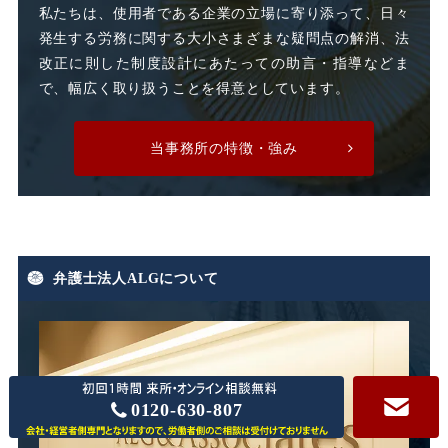
私たちは、使用者である企業の立場に寄り添って、日々
発生する労務に関する大小さまざまな疑問点の解消、法
時間外割増賃金
改正に則した制度設計にあたっての助言・指導などま
で、幅広く取り扱うことを得意としています。
時間外労働
時間外手当
当事務所の特徴・強み
有期労働契約
有期契約
有期雇用
有給休暇
弁護士法人ALGについて
期末手当
期間雇用
未払い
未払い残業代
未払い賃金
未払賃料
0120-630-807