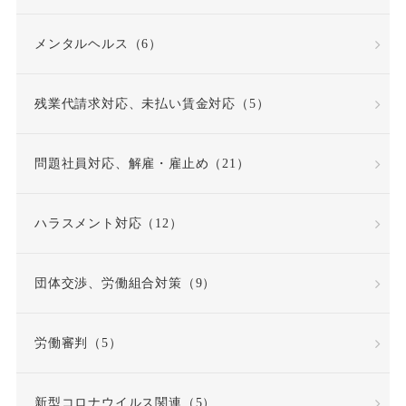
反復継続
取締役
メンタルヘルス（6）
同一労働同一賃金原則
残業代請求対応、未払い賃金対応（5）
問題社員
嘱託就業規則
問題社員対応、解雇・雇止め（21）
因果関係
団体交渉
ハラスメント対応（12）
固定時間外労働賃金
固定残業代
団体交渉、労働組合対策（9）
固定残業代該当性
労働審判（5）
在宅勤務
契約更新
新型コロナウイルス関連（5）