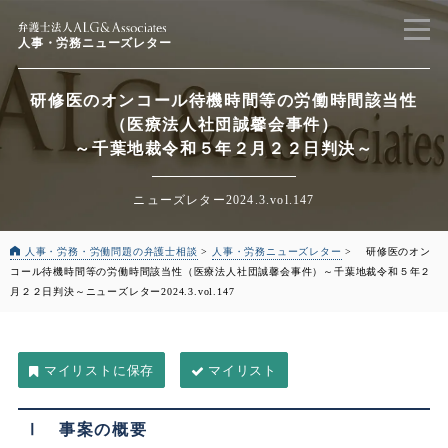
人事・労務ニューズレター
研修医のオンコール待機時間等の労働時間該当性
（医療法人社団誠馨会事件）
～千葉地裁令和５年２月２２日判決～
ニューズレター2024.3.vol.147
人事・労務・労働問題の弁護士相談
>
人事・労務ニューズレター
>
研修医のオン
コール待機時間等の労働時間該当性（医療法人社団誠馨会事件）
～千葉地裁令和５年２
月２２日判決～
ニューズレター2024.3.vol.147
マイリスト
Ⅰ 事案の概要