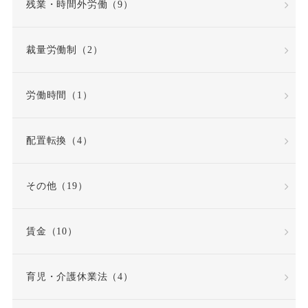
残業・時間外労働（9）
内定取り消し
内部告発
裁量労働制（2）
内部通報窓口
再雇用
労働時間（1）
再雇用制度
出勤日数
配置転換（4）
出向
出向命令
その他（19）
出社命令
割増賃金
賃金（10）
労使協定
労働
労働基準法
労働契約
育児・介護休業法（4）