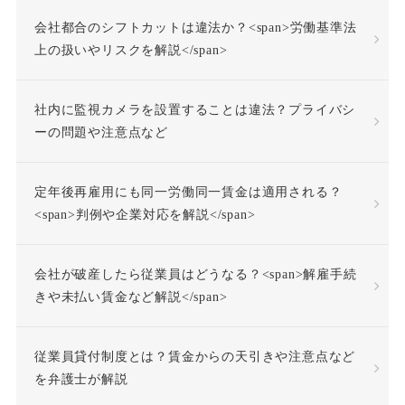
会社都合のシフトカットは違法か？<span>労働基準法
不当労働行為
不支給
上の扱いやリスクを解説</span>
不正受給
不法行為
社内に監視カメラを設置することは違法？プライバシ
不法行為責任
ーの問題や注意点など
不活動仮眠時間
不眠症
定年後再雇用にも同一労働同一賃金は適用される？
<span>判例や企業対応を解説</span>
不調者
中途採用
会社が破産したら従業員はどうなる？<span>解雇手続
事前承認
事業場外労働
きや未払い賃金など解説</span>
交通費
人格尊重義務
従業員貸付制度とは？賃金からの天引きや注意点など
を弁護士が解説
付加金
任務懈怠責任