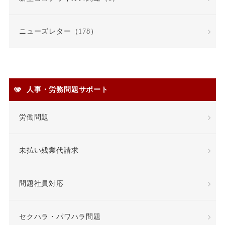
契約書
契約社員
ニューズレター（178）
契約職員
嫌がらせ
安全衛生
人事・労務問題サポート
安全配慮義務違反
定年
労働問題
定年退職
未払い残業代請求
専門業務型裁量労働制
問題社員対応
就業場所
就業規則
差額賃金
差額賃金
セクハラ・パワハラ問題