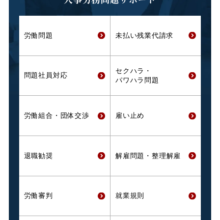
労働問題
未払い残業代
請求
セクハラ・
問題社員対応
パワハラ問題
労働組合・
団体交渉
雇い止め
退職勧奨
解雇問題・
整理解雇
労働審判
就業規則