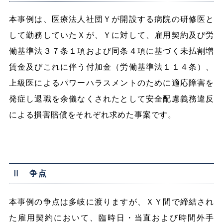
本事例は、医療法人社団Ｙが開設する病院の研修医と
して勤務していたＸが、Ｙに対して、雇用契約及び労
働基準法３７条１項および同条４項に基づく未払割増
賃金及びこれに伴う付加金（労働基準法１１４条）、
上級医によるパワーハラスメントのために適応障害を
発症し退職を余儀なくされたとして安全配慮義務違反
による損害賠償をそれぞれ求めた事案です。
Ⅱ 争点
本事例の争点は多岐に渡りますが、ＸＹ間で締結され
た雇用契約において、臨時日・当直および時間外手