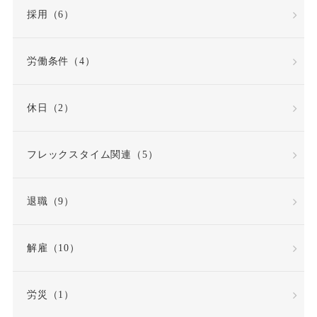
労働契約法
採用（6）
労働契約法の改正
労働条件（4）
労働審判
労働時間
休日（2）
労働時間・休憩・休日
フレックスタイム関連（5）
労働条件
退職（9）
労働条件通知書
労働災害（労災）
解雇（10）
労働組合
労災（1）