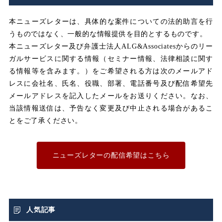
みなし労働
みなし残業
本ニューズレターは、具体的な案件についての法的助言を行
うものではなく、一般的な情報提供を目的とするものです。
みなし残業代
本ニューズレター及び弁護士法人ALG&Associatesからのリー
ガルサービスに関する情報（セミナー情報、法律相談に関す
メンタルヘルス
る情報等を含みます。）をご希望される方は次のメールアド
レスに会社名、氏名、役職、部署、電話番号及び配信希望先
メールアドレスを記入したメールをお送りください。なお、
ユニオン
当該情報送信は、予告なく変更及び中止される場合があるこ
とをご了承ください。
不利益取り扱い
不利益変更
ニューズレターの配信希望はこちら
不合理な労働条件
不当利得返還請求
人気記事