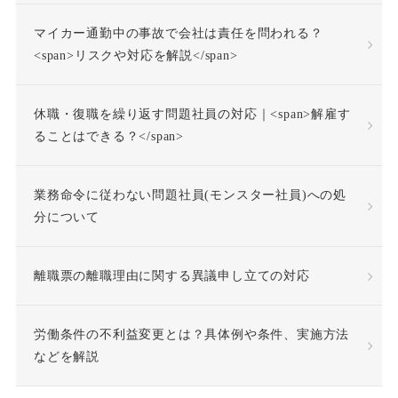
マイカー通勤中の事故で会社は責任を問われる？
企業再生
休日出勤
<span>リスクや対応を解説</span>
休日労働
休暇
休職・復職を繰り返す問題社員の対応｜<span>解雇す
休業補償
休職
ることはできる？</span>
休職合意
休職命令
業務命令に従わない問題社員(モンスター社員)への処
分について
休職期間
休養理由
離職票の離職理由に関する異議申し立ての対応
使用者責任
労働条件の不利益変更とは？具体例や条件、実施方法
個人情報の利用目的
などを解説
個人情報の取扱い