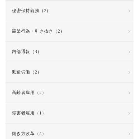
労働組合・ユニオン
秘密保持義務（2）
労働者性
競業行為・引き抜き（2）
労働者派遣法の改正
内部通報（3）
労働者災害補償保険
派遣労働（2）
労基法
労災
高齢者雇用（2）
労災不支給
労災保険
労災保険法
勤務態度
障害者雇用（1）
勤務成績
勤務成績不良
働き方改革（4）