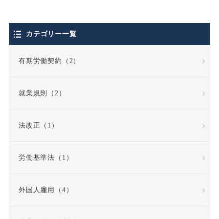
個人情報保護法
カテゴリー一覧
停職処分
偽装請負
有期労働契約（2）
債務不履行
就業規則（2）
債務不履行責任
法改正（1）
全労働日
公務員
労働基準法（1）
公益通報・内部告発
外国人雇用（4）
公益通報者保護法
共同設立者