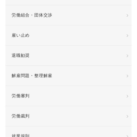
希望退職優遇制度
労働組合・団体交渉
希望退職者
雇い止め
平等取扱義務
年俸
退職勧奨
年俸制
役員定年制
解雇問題・整理解雇
待遇向上
後遺障害
労働審判
復職
情報漏洩
労働裁判
慰謝料
懲戒
懲戒処分
懲戒解雇
就業規則