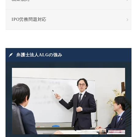
成果報酬
手当・補償
IPO労務問題対応
指示監督義務違反
採用
損害賠償
損害賠償請求
弁護士法人ALGの強み
損益相殺
支給日在籍要件
改善指導
改正高年法
整理解雇
日雇派遣
時間外割増手当