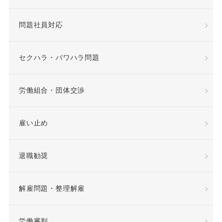
専門業務型裁量労働制
問題社員対応
就業場所
就業規則
差額賃金
差額賃金
セクハラ・パワハラ問題
希望退職優遇制度
労働組合・団体交渉
希望退職者
雇い止め
平等取扱義務
年俸
退職勧奨
年俸制
役員定年制
解雇問題・整理解雇
待遇向上
後遺障害
労働審判