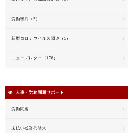
固定残業代該当性
労働審判（5）
在宅勤務
契約更新
新型コロナウイルス関連（5）
契約書
契約社員
ニューズレター（178）
契約職員
嫌がらせ
安全衛生
人事・労務問題サポート
安全配慮義務違反
定年
労働問題
定年退職
未払い残業代請求