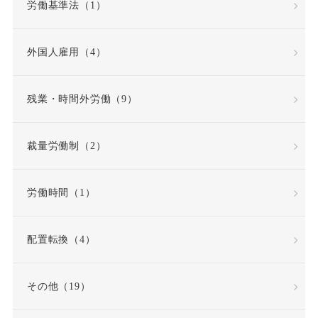
労働基準法（1）
公益通報・内部告発
外国人雇用（4）
公益通報者保護法
共同設立者
残業・時間外労働（9）
内定取り消し
内部告発
裁量労働制（2）
内部通報窓口
再雇用
労働時間（1）
再雇用制度
出勤日数
配置転換（4）
出向
出向命令
その他（19）
出社命令
割増賃金