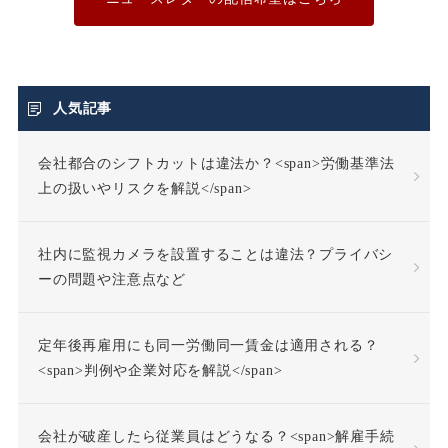
不合理な労働条件
不当利得返還請求
人気記事
会社都合のシフトカットは違法か？<span>労働基準法
不当労働行為
不支給
上の扱いやリスクを解説</span>
不正受給
不法行為
社内に監視カメラを設置することは違法？プライバシ
不法行為責任
ーの問題や注意点など
不活動仮眠時間
不眠症
定年後再雇用にも同一労働同一賃金は適用される？
<span>判例や企業対応を解説</span>
不調者
中途採用
会社が破産したら従業員はどうなる？<span>解雇手続