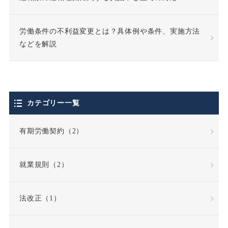
使用者責任
労働条件の不利益変更とは？具体例や条件、実施方法
個人情報の利用目的
などを解説
個人情報の取扱い
個人情報保護法
カテゴリー一覧
停職処分
偽装請負
有期労働契約（2）
債務不履行
就業規則（2）
債務不履行責任
法改正（1）
全労働日
公務員