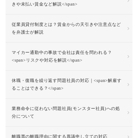
事前承認
事業場外労働
きや未払い賃金など解説</span>
交通費
人格尊重義務
従業員貸付制度とは？賃金からの天引きや注意点など
を弁護士が解説
付加金
任務懈怠責任
マイカー通勤中の事故で会社は責任を問われる？
企業再生
休日出勤
<span>リスクや対応を解説</span>
休日労働
休暇
休職・復職を繰り返す問題社員の対応｜<span>解雇す
休業補償
休職
ることはできる？</span>
休職合意
休職命令
業務命令に従わない問題社員(モンスター社員)への処
分について
休職期間
休養理由
離職票の離職理由に関する異議申し立ての対応