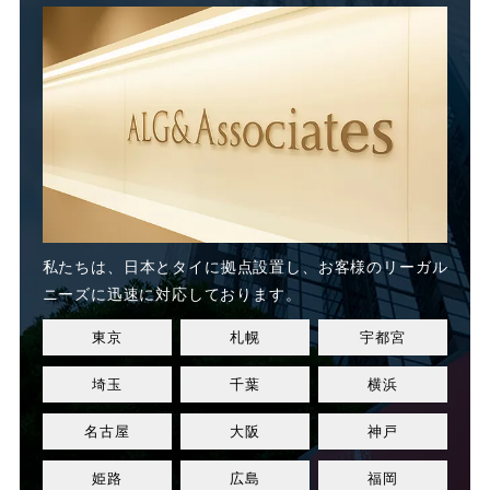
未払い
未払い残業代
未払い賃金
未払賃料
未払賃金
業務委託
業務態度
業務起因性
私たちは、日本とタイに
拠点設置し、お客様のリーガル
業務軽減
業績不良
ニーズに迅速に対応しております。
東京
札幌
宇都宮
業績改善
権利濫用
埼玉
千葉
横浜
正社員
正社員登用
名古屋
大阪
神戸
正規社員
死亡
姫路
広島
福岡