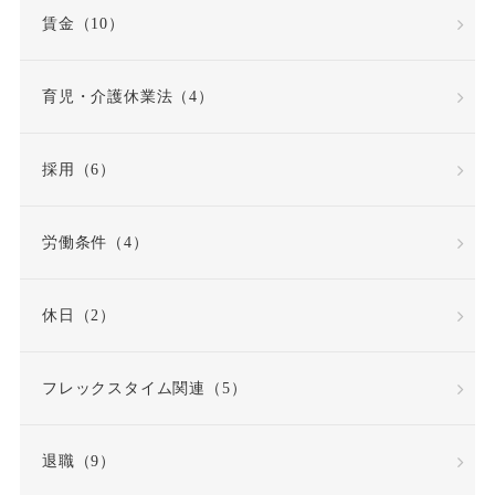
賃金（10）
労使協定
労働
労働基準法
労働契約
育児・介護休業法（4）
労働契約法
採用（6）
労働契約法の改正
労働条件（4）
労働審判
労働時間
休日（2）
労働時間・休憩・休日
フレックスタイム関連（5）
労働条件
退職（9）
労働条件通知書