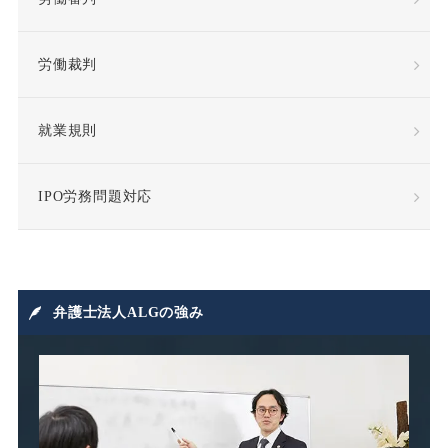
復職
情報漏洩
労働裁判
慰謝料
懲戒
懲戒処分
懲戒解雇
就業規則
成果報酬
手当・補償
IPO労務問題対応
指示監督義務違反
採用
損害賠償
損害賠償請求
弁護士法人ALGの強み
損益相殺
支給日在籍要件