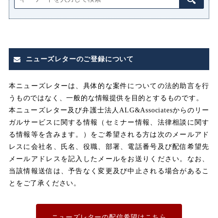
マタニティハラスメント（マタハ
ラ）
みなし
みなし割増賃金
ニューズレターのご登録について
みなし労働
みなし残業
本ニューズレターは、具体的な案件についての法的助言を行
うものではなく、一般的な情報提供を目的とするものです。
みなし残業代
本ニューズレター及び弁護士法人ALG&Associatesからのリー
ガルサービスに関する情報（セミナー情報、法律相談に関す
メンタルヘルス
る情報等を含みます。）をご希望される方は次のメールアド
レスに会社名、氏名、役職、部署、電話番号及び配信希望先
メールアドレスを記入したメールをお送りください。なお、
ユニオン
当該情報送信は、予告なく変更及び中止される場合があるこ
とをご了承ください。
不利益取り扱い
不利益変更
ニューズレターの配信希望はこちら