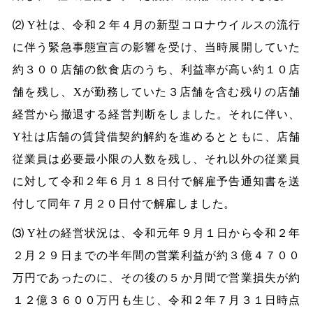
⑵ Y社は、令和２年４月の新型コロナウイルスの流行
に伴う緊急事態宣言の影響を受け、当時展開していた
約３００店舗の飲食店のうち、利益率が高い約１０店
舗を残し、Xが勤務していた３店舗を含む残りの店舗
経営から撤退する経営判断をしました。それに伴い、
Y社は店舗の賃貸借契約解約を進めるとともに、店舗
従業員は必要最小限の人数を残し、それ以外の従業員
に対して令和２年６月１８日付で解雇予告通知書を送
付して同年７月２０日付で解雇しました。
⑶ Y社の経営状況は、令和元年９月１日から令和２年
２月２９日までの半年間の営業利益が約３億４７００
万円であったのに、その後の５か月間で営業損失が約
１２億３６００万円も生じ、令和２年７月３１日時点