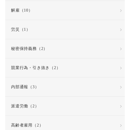
労働災害（労災）
解雇（10）
労働組合
労災（1）
労働組合・ユニオン
秘密保持義務（2）
労働者性
競業行為・引き抜き（2）
労働者派遣法の改正
内部通報（3）
労働者災害補償保険
派遣労働（2）
労基法
労災
高齢者雇用（2）
労災不支給
労災保険