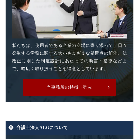
改善指導
改正高年法
整理解雇
日雇派遣
時間外割増手当
私たちは、使用者である企業の立場に寄り添って、日々
発生する労務に関する大小さまざまな疑問点の解消、法
時間外割増賃金
改正に則した制度設計にあたっての助言・指導などま
で、幅広く取り扱うことを得意としています。
時間外労働
時間外手当
当事務所の特徴・強み
有期労働契約
有期契約
有期雇用
有給休暇
弁護士法人ALGについて
期末手当
期間雇用