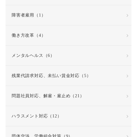
労災保険法
勤務態度
障害者雇用（1）
勤務成績
勤務成績不良
働き方改革（4）
反復継続
取締役
メンタルヘルス（6）
同一労働同一賃金原則
残業代請求対応、未払い賃金対応（5）
問題社員
嘱託就業規則
問題社員対応、解雇・雇止め（21）
因果関係
団体交渉
ハラスメント対応（12）
固定時間外労働賃金
固定残業代
団体交渉、労働組合対策（9）