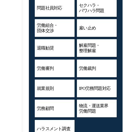
セクハラ・
問題社員対応
パワハラ問題
労働組合・
雇い止め
団体交渉
解雇問題・
退職勧奨
整理解雇
労働審判
労働裁判
就業規則
IPO労務問題対応
物流・運送業界
労務顧問
労働問題
ハラスメント
調査