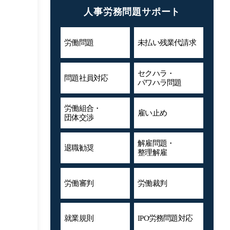
人事労務問題サポート
労働問題
未払い残業代
請求
セクハラ・
問題社員対応
パワハラ問題
労働組合・
雇い止め
団体交渉
解雇問題・
退職勧奨
整理解雇
労働審判
労働裁判
就業規則
IPO労務問題対応