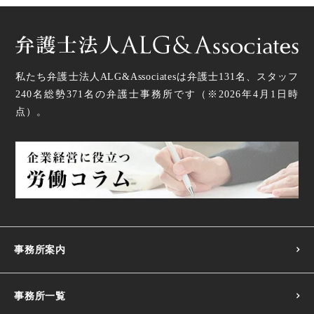
労働安全衛生法上の危険物・有害物・機械等に関する規制
私たち弁護士法人ALG&Associatesは弁護士
131
名、スタッフ
240名
総勢
371
名の弁護士事務所です（
※2026年4月1日時
点
）。
事務所案内
事務所一覧