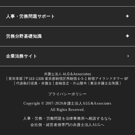
人事・労務問題サポート
労務分野基礎知識
企業法務サイト
プライバシーポリシー
採用基準の決め方｜5つのポイントや注意点などわかりやす
Copyright © 2007-2026
弁護士法人ALG&Associates
く解説
All Rights Reserved.
目的や義務一覧・改正内容をわかり
人事・労務・労働問題を
法律事務所へ相談するなら
試用期間とは｜解雇や期間の延長、注意点などを解説
労働者とは｜定義や関連する法律などをわかりやすく解説
やすく解説
会社側・経営者側専門の
弁護士法人ALGへ