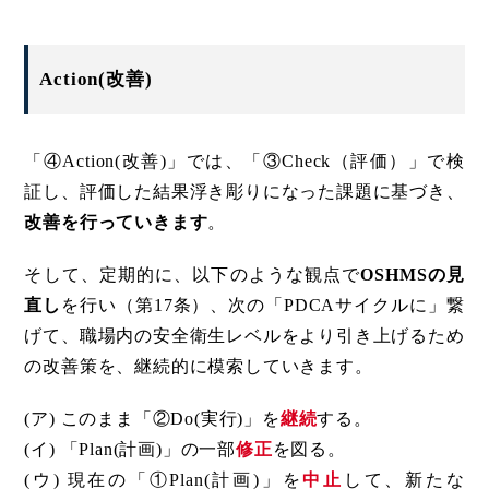
Action(改善)
「④Action(改善)」では、「③Check（評価）」で検
証し、評価した結果浮き彫りになった課題に基づき、
改善を行っていきます
。
そして、定期的に、以下のような観点で
OSHMSの見
直し
を行い（第17条）、次の「PDCAサイクルに」繋
げて、職場内の安全衛生レベルをより引き上げるため
の改善策を、継続的に模索していきます。
(ア) このまま「②Do(実行)」を
継続
する。
(イ) 「Plan(計画)」の一部
修正
を図る。
(ウ) 現在の「①Plan(計画)」を
中止
して、新たな