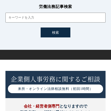
いて
労働法務記事検索
労働者の自己保健義務とは｜安全配慮義務との違いや企業
側の取り組み
会社の指定医による検診と就業規則を定める際の注意点
過重労働による健康障害の防止措置｜事業者が講ずべき対
策や改正など
労働災害発生時に企業が行うべき措置と再発防止対策
企業側人事労務に関するご相談
安全衛生管理体制とは｜委員会や管理者の設置についてわ
かりやすく解説
来所・オンライン
法律相談無料（初回1時間）
労働安全衛生マネジメントシステム(OSHMS)とは｜特徴
や導入手順について
会社・経営者側専門
となりますので