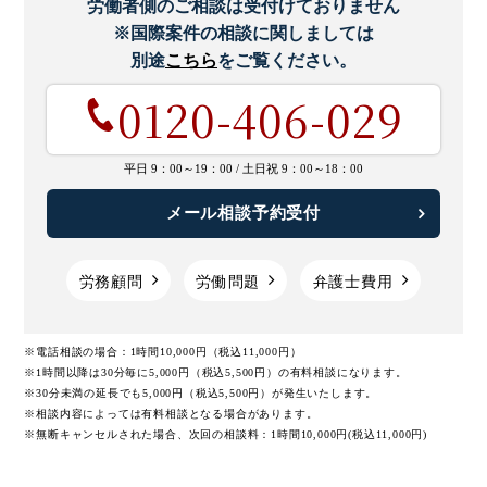
労働者側のご相談は受付けておりません
※国際案件の相談に関しましては
労働安全衛生マネジメントシステムにおける「PDCAサイ
クル」の構築
別途
こちら
をご覧ください。
0120-406-029
リスクアセスメントとは｜手法や進め方、実施事例などを
解説
平日 9：00～19：00 /
土日祝 9：00～18：00
化学物質のリスクアセスメント｜3つの対象項目や実施
メール相談予約受付
手順など
リスクアセスメントにおけるリスクの見積りと評価方法
労務顧問
労働問題
弁護士費用
長時間労働の面接指導｜改正後の対象者、実施義務、流れ
※電話相談の場合：1時間10,000円（税込11,000円）
など
※1時間以降は30分毎に5,000円（税込5,500円）の有料相談になります。
※30分未満の延長でも5,000円（税込5,500円）が発生いたします。
※相談内容によっては有料相談となる場合があります。
健康診断の実施義務とは｜種類や検査項目、対象者などわ
※無断キャンセルされた場合、次回の相談料：1時間10,000円(税込11,000円)
かりやすく解説