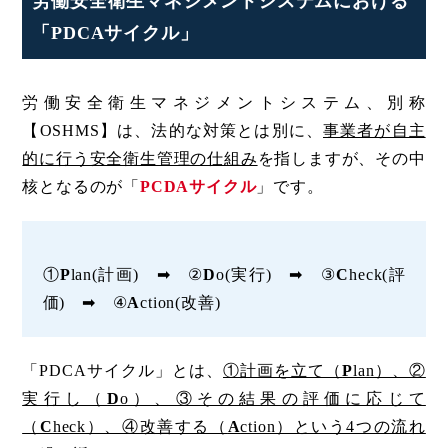
労働安全衛生マネジメントシステムにおける
「PDCAサイクル」
労働安全衛生マネジメントシステム、別称
【OSHMS】は、法的な対策とは別に、
事業者が自主
的に行う安全衛生管理の仕組み
を指しますが、その中
核となるのが「
PCDAサイクル
」です。
①
P
lan(計画) ➡ ②
D
o(実行) ➡ ③
C
heck(評
価) ➡ ④
A
ction(改善)
「PDCAサイクル」とは、
①計画を立て（
P
lan）、②
実行し（
D
o）、③その結果の評価に応じて
（
C
heck）、④改善する（
A
ction）という4つの流れ