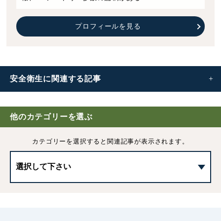
プロフィールを見る
安全衛生に
関連する記事
労働安全衛生法とは｜
目的や義務一覧・改正内容をわかり
やすく解説
他のカテゴリーを選ぶ
カテゴリーを選択すると
関連記事が表示されます。
安全衛生教育とは｜種類や内容、注意点をわかりやすく解
説
産業医の選任義務とは｜罰則や選任の流れ・注意点などを
解説
従業員の疾病による「就業禁止」企業が取るべき対応につ