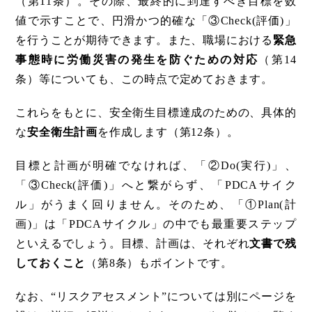
（第11条）。その際、最終的に到達すべき目標を数
値で示すことで、円滑かつ的確な「③Check(評価)」
を行うことが期待できます。また、職場における
緊急
事態時に労働災害の発生を防ぐための対応
（第14
条）等についても、この時点で定めておきます。
これらをもとに、安全衛生目標達成のための、具体的
な
安全衛生計画
を作成します（第12条）。
目標と計画が明確でなければ、「②Do(実行)」、
「③Check(評価)」へと繋がらず、「PDCAサイク
ル」がうまく回りません。そのため、「①Plan(計
画)」は「PDCAサイクル」の中でも最重要ステップ
といえるでしょう。目標、計画は、それぞれ
文書で残
しておくこと
（第8条）もポイントです。
なお、“リスクアセスメント”については別にページを