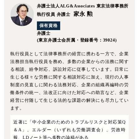
弁護士法人ALG&Associates
東京法律事務所
家永 勲
執行役員 弁護士
保有資格
弁護士
(東京弁護士会所属・登録番号：39024)
執行役員として法律事務所の経営に携わる一方で、企業
法務担当執行役員を務め、多数の企業からの法務に関す
る相談、紛争対応、訴訟対応に従事しています。日常に
生じる様々な労務に関する相談対応に加え、現行の人事
制度の見直しに関わる法務対応、企業の組織再編時の労
働条件の統一、法改正に向けた対応への助言など、企業
経営に付随して生じる法的な課題の解決にも尽力してい
ます。
近著に「中小企業のためのトラブルリスクと対応策Q
＆A」、エルダー（いずれも労働調査会）、労政時
報、LDノート等へ多数の論稿がある