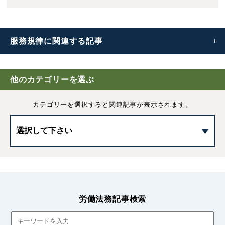
服務規律に
関連する記事
服務規律とは｜定めるべき内容と記載例
他のカテゴリーを選ぶ
労働者が守るべき職務専念義務と服務規律
カテゴリーを選択すると
関連記事が表示されます。
会社の施設利用について服務規律を設ける必要性
職場のインターネットの私的利用と服務規律
社内の風紀秩序を維持するための服務規律
労働法務記事検索
会社が貸与するパソコン等の利用に関する服務規律