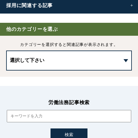
採用に
関連する記事
労働者の採用｜労働契約の成立要件や労働条件の明示義務
他のカテゴリーを選ぶ
採用基準の決め方｜5つのポイントや注意点などわかりや
カテゴリーを選択すると
関連記事が表示されます。
すく解説
試用期間とは｜解雇や期間の延長、注意点などを解説
労働者を募集する際の留意点｜求人する際の必須項目や法
律上の制限について
労働法務記事検索
採用と内定の違いとは｜通知書や取り消し、企業側の注意
点
内定取り消しの注意点｜違法性や認められる事例など詳し
く解説