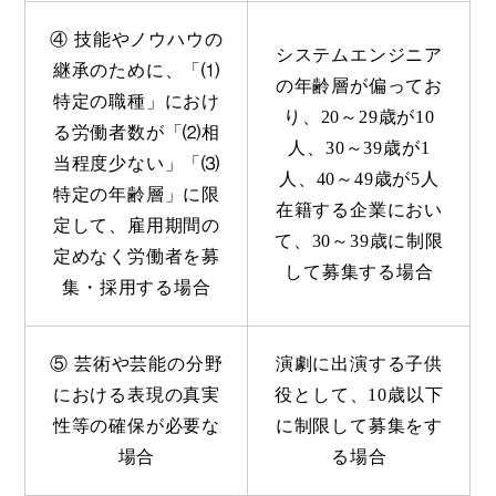
④ 技能やノウハウの
システムエンジニア
継承のために、「⑴
の年齢層が偏ってお
特定の職種」におけ
り、20～29歳が10
る労働者数が「⑵相
人、30～39歳が1
当程度少ない」「⑶
人、40～49歳が5人
特定の年齢層」に限
在籍する企業におい
定して、雇用期間の
て、30～39歳に制限
定めなく労働者を募
して募集する場合
集・採用する場合
⑤ 芸術や芸能の分野
演劇に出演する子供
における表現の真実
役として、10歳以下
性等の確保が必要な
に制限して募集をす
場合
る場合