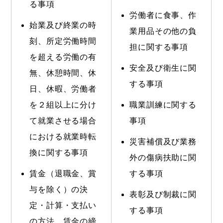
る事項
労働者に食事、作
始業及び終業の時
業用品その他の負
刻、所定労働時間
担に関する事項
を超える労働の有
安全及び衛生に関
無、休憩時間、休
する事項
日、休暇、労働者
を２組以上に分け
職業訓練に関する
て就業させる場合
事項
における就業時転
災害補償及び業務
換に関する事項
外の傷病扶助に関
賃金（退職金、賞
する事項
与を除く）の決
表彰及び制裁に関
定・計算・支払い
する事項
の方法、賃金の締