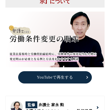
示】について
YouTubeで再生する
監修
弁護士 家永 勲