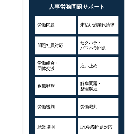
人事労務問題サポート
労働問題
未払い残業代
請求
セクハラ・
問題社員対応
パワハラ問題
労働組合・
雇い止め
団体交渉
解雇問題・
退職勧奨
整理解雇
労働審判
労働裁判
就業規則
IPO労務問題対応