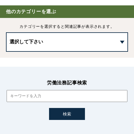
福利厚生とは｜種類やメリット、注意点などをわかりやす
く解説
他のカテゴリーを選ぶ
カテゴリーを選択すると
関連記事が表示されます。
福利厚生の導入｜メリットやデメリット、導入方法などを
解説
企業の福利厚生としての「確定拠出年金」について
確定給付企業年金制度(DB)とは｜確定拠出年金との違いな
どを解説
労働法務記事検索
財形貯蓄制度とは｜メリット・デメリットや導入手順をわ
かりやすく解説
企業型確定拠出年金制度(企業型DC)とは｜導入手順などわ
かりやすく解説