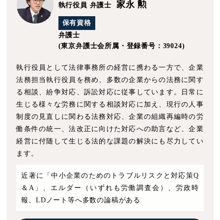
家永 勲
執行役員 弁護士
保有資格
弁護士
(東京弁護士会所属・登録番号：39024)
執行役員として法律事務所の経営に携わる一方で、企業
法務担当執行役員を務め、多数の企業からの法務に関す
る相談、紛争対応、訴訟対応に従事しています。日常に
生じる様々な労務に関する相談対応に加え、現行の人事
制度の見直しに関わる法務対応、企業の組織再編時の労
働条件の統一、法改正に向けた対応への助言など、企業
経営に付随して生じる法的な課題の解決にも尽力してい
ます。
近著に「中小企業のためのトラブルリスクと対応策Q
＆A」、エルダー（いずれも労働調査会）、労政時
報、LDノート等へ多数の論稿がある