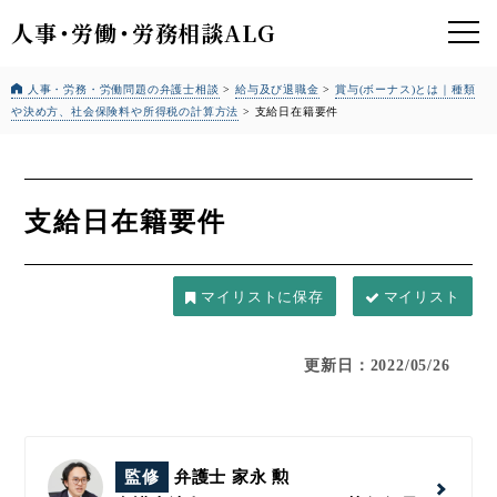
人事
・
労働
・
労務相談ALG
人事・労務・労働問題の弁護士相談
>
給与及び退職金
>
賞与(ボーナス)とは｜種類
や決め方、社会保険料や所得税の計算方法
>
支給日在籍要件
支給日在籍要件
マイリスト
更新日：2022/05/26
監修
弁護士 家永 勲