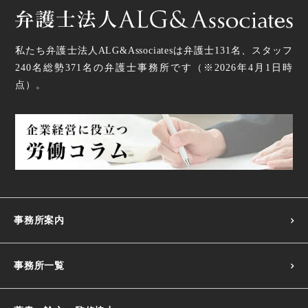
私たち弁護士法人ALG&Associatesは弁護士
131
名、スタッフ
240名
総勢
371
名の弁護士事務所です（
※2026年4月1日時
点
）。
事務所案内
事務所一覧