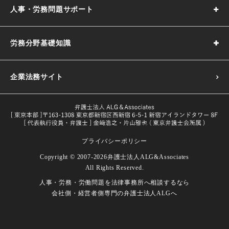
人事・労務問題サポート
労務分野基礎知識
企業法務サイト
プライバシーポリシー
採用基準の決め方｜5つのポイントや注意点などわかりやす
Copyright © 2007-2026
弁護士法人ALG&Associates
く解説
All Rights Reserved.
目的や義務一覧・改正内容をわかり
人事・労務・労働問題を
法律事務所へ相談するなら
試用期間とは｜解雇や期間の延長、注意点などを解説
労働者とは｜定義や関連する法律などをわかりやすく解説
やすく解説
会社側・経営者側専門の
弁護士法人ALGへ
試用期間における本採用拒否｜本採用を拒否したい場合の
長時間労働の面接指導｜改正後の対象者、実施義務、流れ