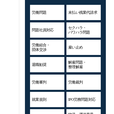
労働問題
未払い残業代
請求
セクハラ・
問題社員対応
パワハラ問題
労働組合・
雇い止め
団体交渉
解雇問題・
退職勧奨
整理解雇
労働審判
労働裁判
就業規則
IPO労務問題対応