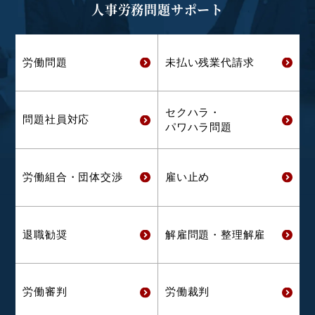
人事労務問題サポート
労働問題
未払い残業代
請求
セクハラ・
問題社員対応
パワハラ問題
労働組合・
団体交渉
雇い止め
退職勧奨
解雇問題・
整理解雇
労働審判
労働裁判