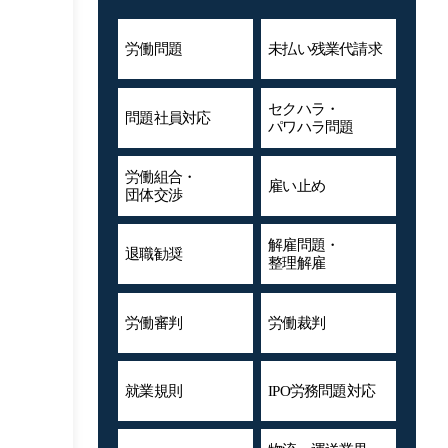
労働問題
未払い残業代
請求
セクハラ・
問題社員対応
パワハラ問題
労働組合・
雇い止め
団体交渉
解雇問題・
退職勧奨
整理解雇
労働審判
労働裁判
就業規則
IPO労務問題対応