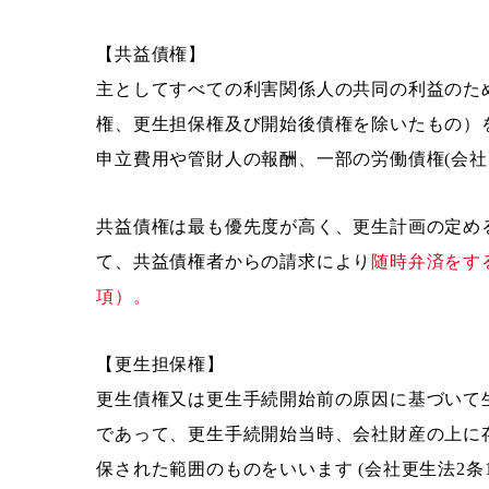
【共益債権】
主としてすべての利害関係人の共同の利益のた
権、更生担保権及び開始後債権を除いたもの）を
申立費用や管財人の報酬、一部の労働債権(会社更
共益債権は最も優先度が高く、更生計画の定め
て、共益債権者からの請求により
随時弁済をす
項）。
【更生担保権】
更生債権又は更生手続開始前の原因に基づいて
であって、更生手続開始当時、会社財産の上に
保された範囲のものをいいます (会社更生法2条