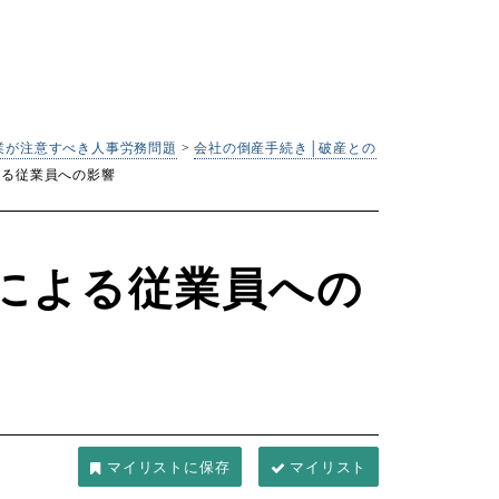
業が注意すべき人事労務問題
>
会社の倒産手続き│破産との
よる従業員への影響
による従業員への
マイリスト