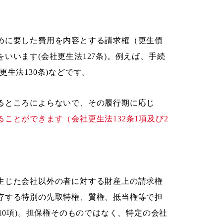
めに要した費用を内容とする請求権（更生債
いいます(会社更生法127条)。例えば、手続
生法130条)などです。
るところによらないで、その履行期に応じ
ることができます（会社更生法132条1項及び2
生じた会社以外の者に対する財産上の請求権
存する特別の先取特権、質権、抵当権等で担
10項)。担保権そのものではなく、特定の会社