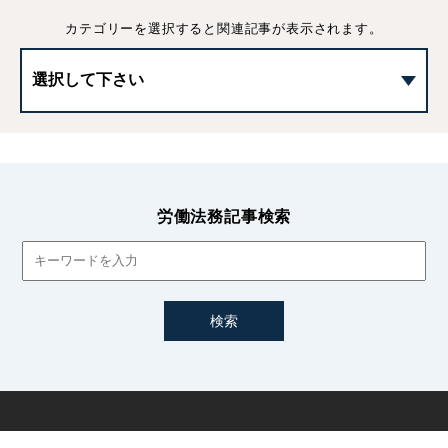
雇止め法理とは｜対象となる有期労働契約や労務管理上の
カテゴリーを選択すると
関連記事が表示されます。
注意点
有期労働契約を途中解除する際の注意点
有期雇用の無期転換ルールとは｜条件や注意点などをわか
りやすく解説
労働法務記事検索
無期転換申込権とは｜明示義務など無期転換ルールをわか
りやすく解説
無期転換の年齢上限｜高年齢者の特例措置や第2定年の定
め
有期雇用労働者の無期転換ルールの特例についてわかりや
すく解説
パートタイム・有期雇用労働法の概要｜企業の対応などに