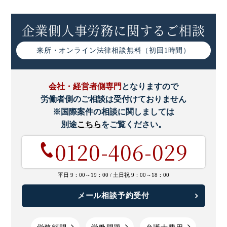
ついて
企業側人事労務に関するご相談
有期労働から無期転換への導入手順｜注意点などわかりや
すく解説
来所・オンライン
法律相談無料（初回1時間）
嘱託社員とは｜各雇用形態との違いや労働条件、企業の注
意点など
会社・経営者側専門
となりますので
労働者側のご相談は受付けておりません
※国際案件の相談に関しましては
別途
こちら
をご覧ください。
0120-406-029
平日 9：00～19：00 /
土日祝 9：00～18：00
メール相談予約受付