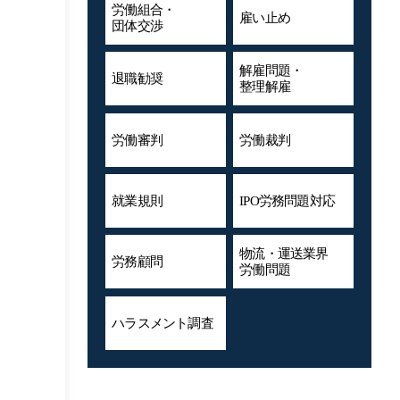
労働組合・
雇い止め
団体交渉
解雇問題・
退職勧奨
整理解雇
労働審判
労働裁判
就業規則
IPO労務問題対応
物流・運送業界
労務顧問
労働問題
ハラスメント
調査