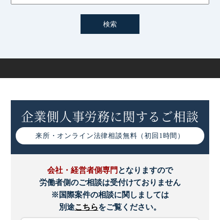
割増賃金の計算方法・除外できる手当
労働安全衛生法改正による「健康情報取扱規程」策定の義
務化
有給休暇の年5日の取得義務化とは｜罰則や対策をわかり
やすく解説
企業側人事労務に関するご相談
働き方改革による産業医の機能強化とは｜改正点や企業の
取り組みなど
来所・オンライン
法律相談無料（初回1時間）
高度プロフェッショナル制度とは｜仕組みやメリットなど
わかりやすく解説
会社・経営者側専門
となりますので
労働者側のご相談は受付けておりません
高度プロフェッショナル制度導入時の注意点
※国際案件の相談に関しましては
別途
こちら
をご覧ください。
高度プロフェッショナル制度の導入要件