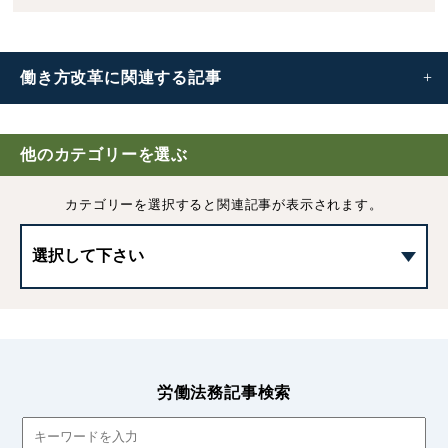
働き方改革に
関連する記事
働き方改革
他のカテゴリーを選ぶ
フレックスタイム制の清算期間｜働き方改革により「最長
カテゴリーを選択すると
関連記事が表示されます。
3ヶ月」へ延長
36協定とは？時間外労働の上限規制や罰則、新様式の協定
書について
36協定を締結する際の注意点｜8つのポイントをわかり
やすく解説
労働法務記事検索
2023年から引き上げられる中小企業の割増賃金率について