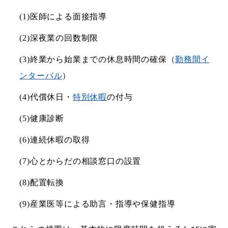
(1)医師による面接指導
(2)深夜業の回数制限
(3)終業から始業までの休息時間の確保（
勤務間イ
ンターバル
）
(4)代償休日・
特別休暇
の付与
(5)健康診断
(6)連続休暇の取得
(7)心とからだの相談窓口の設置
(8)配置転換
(9)産業医等による助言・指導や保健指導