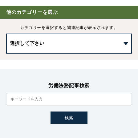
働き方改革
他のカテゴリーを選ぶ
フレックスタイム制の清算期間｜働き方改革により「最長
カテゴリーを選択すると
関連記事が表示されます。
3ヶ月」へ延長
36協定とは？時間外労働の上限規制や罰則、新様式の協定
書について
36協定を締結する際の注意点｜8つのポイントをわかり
やすく解説
労働法務記事検索
2023年から引き上げられる中小企業の割増賃金率について
割増賃金の計算方法・除外できる手当
労働安全衛生法改正による「健康情報取扱規程」策定の義
務化