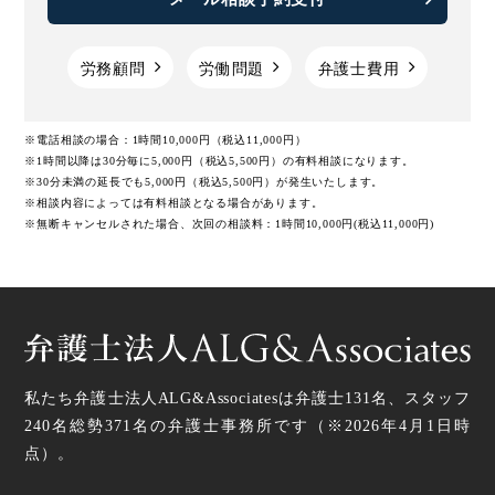
勤務間インターバル制度のメリットや導入方法、助成金に
ついて
労務顧問
労働問題
弁護士費用
【2023年】労働基準法の改正内容の一覧と労務管理につい
※電話相談の場合：1時間10,000円（税込11,000円）
て
※1時間以降は30分毎に5,000円（税込5,500円）の有料相談になります。
※30分未満の延長でも5,000円（税込5,500円）が発生いたします。
※相談内容によっては有料相談となる場合があります。
時間外労働の上限規制｜2024年の建設業への適用や罰則な
※無断キャンセルされた場合、次回の相談料：1時間10,000円(税込11,000円)
どの基礎知識
同一労働同一賃金とは｜ガイドラインや企業の対応などわ
かりやすく解説
働き方改革が目指す最低賃金について
私たち弁護士法人ALG&Associatesは弁護士
131
名、スタッフ
240名
総勢
371
名の弁護士事務所です（
※2026年4月1日時
【働き方改革】待遇に関する説明義務の強化の改正要点
点
）。