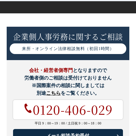
有給休暇の年5日の取得義務化とは｜罰則や対策をわかり
やすく解説
企業側人事労務に関するご相談
働き方改革による産業医の機能強化とは｜改正点や企業の
取り組みなど
来所・オンライン
法律相談無料（初回1時間）
高度プロフェッショナル制度とは｜仕組みやメリットなど
わかりやすく解説
会社・経営者側専門
となりますので
労働者側のご相談は受付けておりません
高度プロフェッショナル制度導入時の注意点
※国際案件の相談に関しましては
別途
こちら
をご覧ください。
高度プロフェッショナル制度の導入要件
0120-406-029
高度プロフェッショナル制度の導入手続きについて
平日 9：00～19：00 /
土日祝 9：00～18：00
【2025年最新版】労働安全衛生法の改正一覧とポイント
メール相談予約受付