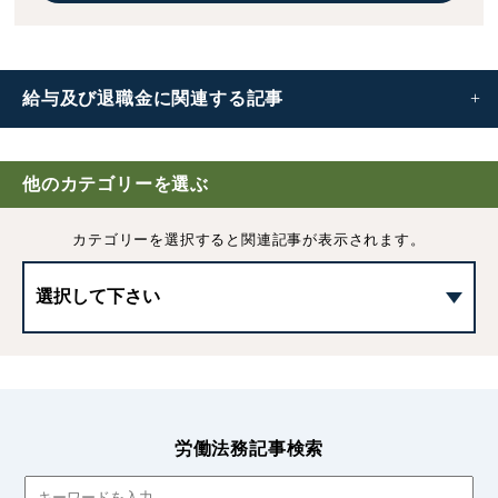
給与及び退職金に
関連する記事
給与規定(賃金規定)｜記載事項や作成時の流れや注意点な
欠勤控除とは｜計算方法や違法となるケース、給与明細へ
出来高制の給与保障に関する法律の定め
欠勤控除の正しい計算方法と注意点を詳しく解説
賃金を構成する要素
会社が支給する給与の諸手当とその種類について
賃金支払いの5原則とは｜例外や違反時の罰則など詳しく
給与計算の基礎知識 | 事前準備や注意点など詳しく解説し
ベースアップとは｜定期昇給との違いや注意点をわかりや
労働基準法が定める「賃金の非常時払い」の基礎知識
賃金引き下げによる労働条件の変更について
定期昇給とは｜ベースアップとの違いや導入方法、廃止す
最低賃金制度とは｜目的や企業の義務、罰則などをわかり
平均賃金の計算方法｜必要となる場面や具体例・注意点な
退職金制度とは｜種類や企業のメリット・デメリットなど
出張時の日当とは｜相場や決め方・課税の関係などわかり
歩合制(固定給＋歩合・完全歩合)とは｜固定給との違いや
ど
の書き方
解説
ます
すく解説
る際の注意点など
やすく解説
どを解説
わかりやすく解説
やすく解説
メリット・デメリットなど
他のカテゴリーを選ぶ
手当と税金の関係－課税される手当と非課税の手当につい
カテゴリーを選択すると
関連記事が表示されます。
て
給与計算の方法｜基本的な流れと業務フローについて
定期昇給制度の導入方法｜就業規則に規定すべき事項
労働者が死亡した場合の「死亡退職金」について
会社都合の休業による休業手当の支給義務
退職金の不支給や減額について｜解雇や自己都合による退
職時など
退職金の算定方法｜4つの計算方法や税金について詳しく
解説
労働法務記事検索