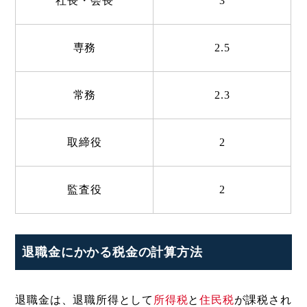
社長・会長
3
専務
2.5
常務
2.3
取締役
2
監査役
2
退職金にかかる税金の計算方法
退職金は、退職所得として
所得税
と
住民税
が課税され