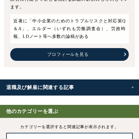
ます。
近著に「中小企業のためのトラブルリスクと対応策Q
＆A」、エルダー（いずれも労働調査会）、労政時
報、LDノート等へ多数の論稿がある
プロフィールを見る
退職及び解雇に
関連する記事
退職と解雇の違い｜種類や企業の注意点などをわかりやす
く解説
他のカテゴリーを選ぶ
カテゴリーを選択すると
関連記事が表示されます。
正当な解雇事由とは｜解雇条件や労務上の注意点など