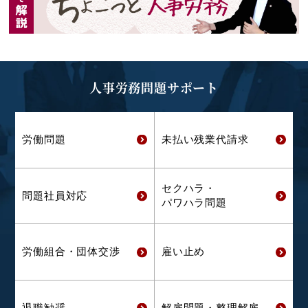
人事労務問題サポート
労働問題
未払い残業代
請求
セクハラ・
問題社員対応
パワハラ問題
労働組合・
団体交渉
雇い止め
退職勧奨
解雇問題・
整理解雇