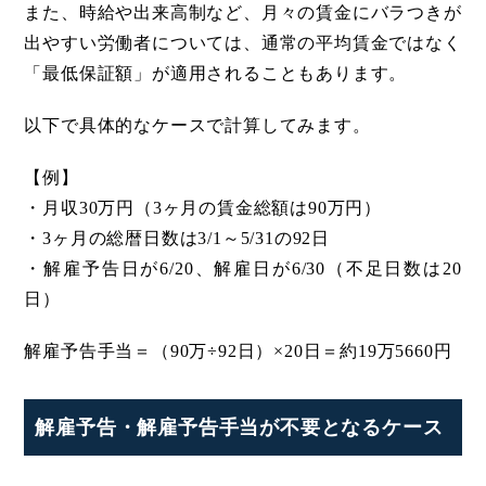
また、時給や出来高制など、月々の賃金にバラつきが
出やすい労働者については、通常の平均賃金ではなく
「最低保証額」が適用されることもあります。
以下で具体的なケースで計算してみます。
【例】
・月収30万円（3ヶ月の賃金総額は90万円）
・3ヶ月の総暦日数は3/1～5/31の92日
・解雇予告日が6/20、解雇日が6/30（不足日数は20
日）
解雇予告手当＝（90万÷92日）×20日＝約19万5660円
解雇予告・解雇予告手当が不要となるケース