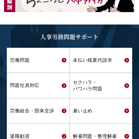
人事労務問題サポート
労働問題
未払い残業代
請求
セクハラ・
問題社員対応
パワハラ問題
労働組合・
団体交渉
雇い止め
退職勧奨
解雇問題・
整理解雇