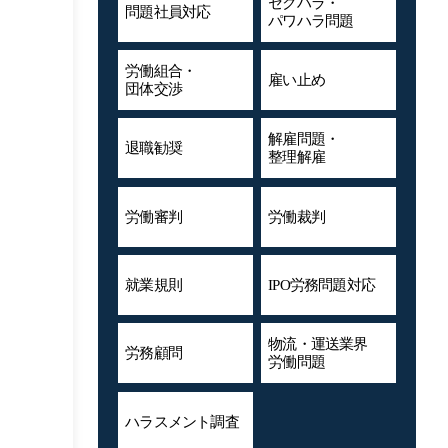
セクハラ・
問題社員対応
パワハラ問題
労働組合・
雇い止め
団体交渉
解雇問題・
退職勧奨
整理解雇
労働審判
労働裁判
就業規則
IPO労務問題対応
物流・運送業界
労務顧問
労働問題
ハラスメント
調査