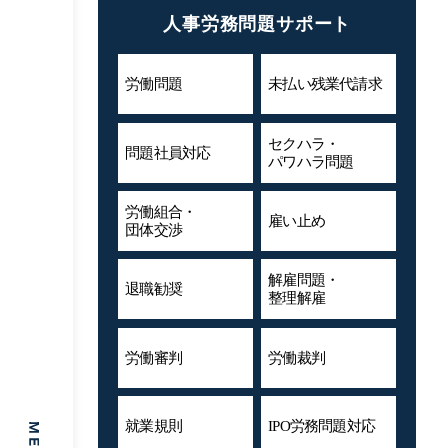
人事労務問題サポート
労働問題
未払い残業代
請求
セクハラ・
問題社員対応
パワハラ問題
労働組合・
雇い止め
団体交渉
解雇問題・
退職勧奨
整理解雇
労働審判
労働裁判
就業規則
IPO労務問題対応