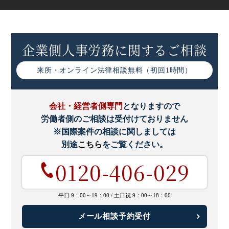
労働災害発生時に企業が行うべき措置と再発防止対策
企業側人事労務に関するご相談
安全衛生管理体制とは｜委員会や管理者の設置についてわ
かりやすく解説
来所・オンライン
法律相談無料（初回1時間）
労働安全衛生マネジメントシステム(OSHMS)とは｜特徴
や導入手順について
会社・経営者側専門
となりますので
労働者側のご相談は受付けておりません
※国際案件の相談に関しましては
労働安全衛生マネジメントシステムにおける「PDCAサイ
クル」の構築
別途
こちら
をご覧ください。
0120-406-029
リスクアセスメントとは｜手法や進め方、実施事例などを
解説
平日 9：00～19：00 /
土日祝 9：00～18：00
化学物質のリスクアセスメント｜3つの対象項目や実施
メール相談予約受付
手順など