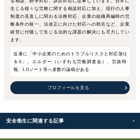
る相談、紛争対応、訴訟対応に従事しています。日常に
生じる様々な労務に関する相談対応に加え、現行の人事
制度の見直しに関わる法務対応、企業の組織再編時の労
働条件の統一、法改正に向けた対応への助言など、企業
経営に付随して生じる法的な課題の解決にも尽力してい
ます。
近著に「中小企業のためのトラブルリスクと対応策Q
＆A」、エルダー（いずれも労働調査会）、労政時
報、LDノート等へ多数の論稿がある
プロフィールを見る
安全衛生に
関連する記事
労働安全衛生法とは｜
目的や義務一覧・改正内容をわかり