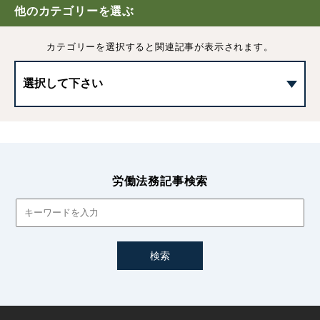
やすく解説
他のカテゴリーを選ぶ
カテゴリーを選択すると
関連記事が表示されます。
安全衛生教育とは｜種類や内容、注意点をわかりやすく解
説
産業医の選任義務とは｜罰則や選任の流れ・注意点などを
解説
従業員の疾病による「就業禁止」企業が取るべき対応につ
いて
労働法務記事検索
労働者の自己保健義務とは｜安全配慮義務との違いや企業
側の取り組み
会社の指定医による検診と就業規則を定める際の注意点
過重労働による健康障害の防止措置｜事業者が講ずべき対
策や改正など