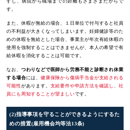
すし、病院から職場までの距離もさまざまだからで
す。
また、休暇が無給の場合、１日単位で付与すると社員
の不利益が大きくなってしまいます。妊婦健診等のた
めの休暇を無給とした場合、事業主が年次有給休暇の
使用を強制することはできませんが、本人の希望で有
給休暇を消化することは可能です。
なお、
つわりなどで医師から労務不能と診断され休業
する場合
には、
健康保険から傷病手当金が支給される
可能性
があります。
支給要件や申請方法を確認し、社
員にも周知することが望ましい
です。
(2)指導事項を守ることができるようにするた
めの措置(雇用機会均等法13条)