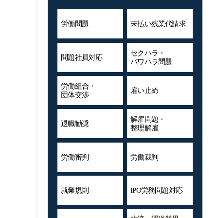
労働問題
未払い残業代
請求
セクハラ・
問題社員対応
パワハラ問題
労働組合・
雇い止め
団体交渉
解雇問題・
退職勧奨
整理解雇
労働審判
労働裁判
就業規則
IPO労務問題対応