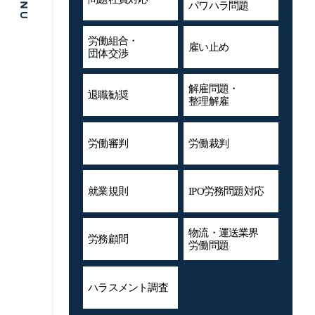
パワハラ問題
労働組合・
雇い止め
団体交渉
解雇問題・
退職勧奨
整理解雇
労働審判
労働裁判
就業規則
IPO労務問題対応
物流・運送業界
労務顧問
労働問題
ハラスメント
調査