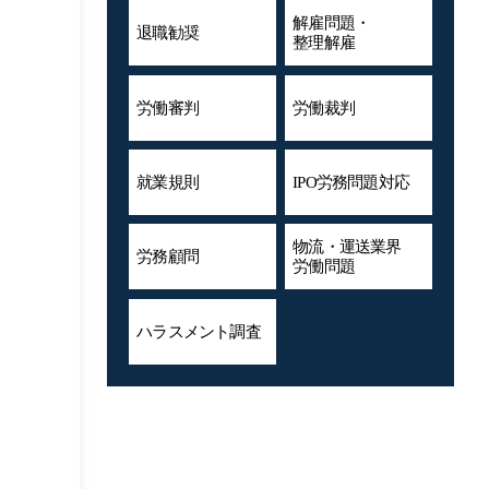
解雇問題・
退職勧奨
整理解雇
労働審判
労働裁判
就業規則
IPO労務問題対応
物流・運送業界
労務顧問
労働問題
ハラスメント
調査