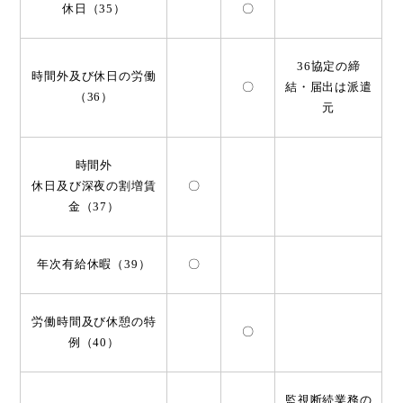
休日（35）
〇
36協定の締
時間外及び休日の労働
〇
結・届出は派遣
（36）
元
時間外
休日及び深夜の割増賃
〇
金（37）
年次有給休暇（39）
〇
労働時間及び休憩の特
〇
例（40）
監視断続業務の