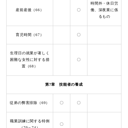
時間外・休日労
産前産後（66）
〇
働、深夜業に係
るもの
育児時間（67）
〇
生理日の就業が著しく
困難な女性に対する措
〇
置（68）
第7章 技能者の養成
従弟の弊害排除（69）
〇
〇
職業訓練に関する特例
〇
（70～74）