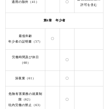
適用の除外（41）
〇
許可を含む
第6章 年少者
最低年齢
〇
年少者の証明書（57）
労働時間及び休日
〇
（60）
深夜業（61）
〇
危険有害業務の就業制
限（62）
〇
坑内労働の禁止（63）