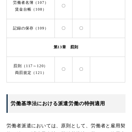
労働者名簿（107）
〇
賃金台帳（108）
記録の保存（109）
〇
〇
第13章 罰則
罰則（117～120）
〇
〇
両罰規定（121）
労働基準法における派遣労働の特例適用
労働者派遣においては、原則として、労働者と雇用契