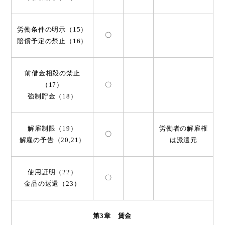
労働条件の明示（15）
〇
賠償予定の禁止（16）
前借金相殺の禁止
（17）
〇
強制貯金（18）
解雇制限（19）
労働者の解雇権
〇
解雇の予告（20,21）
は派遣元
使用証明（22）
〇
金品の返還（23）
第3章 賃金