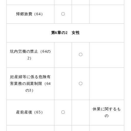
帰郷旅費（64）
〇
第6章の2 女性
坑内労働の禁止（64の
〇
2）
妊産婦等に係る危険有
害業務の就業制限（64
〇
の3）
休業に関するも
産前産後（65）
〇
の