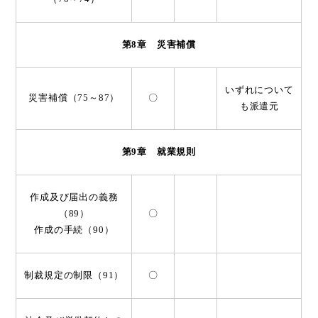
第8章 災害補償
いずれについて
災害補償（75～87）
〇
も派遣元
第9章 就業規則
作成及び届出の義務
（89）
〇
作成の手続（90）
制裁規定の制限（91）
〇