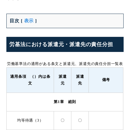
目次
[
表示
]
労基法における派遣元・派遣先の責任分担
労働基準法の適用がある条文と派遣元、派遣先の責任分担一覧表
適用条項 （）内は条
派遣
派遣
備考
文
元
先
第1章 総則
均等待遇（3）
〇
〇