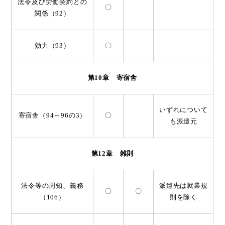
法令及び労働契約との
〇
関係（92）
効力（93）
〇
第10章 寄宿舎
いずれについて
寄宿舎（94～96の3）
〇
も派遣元
第12章 雑則
法令等の周知、義務
派遣先は就業規
〇
〇
（106）
則を除く