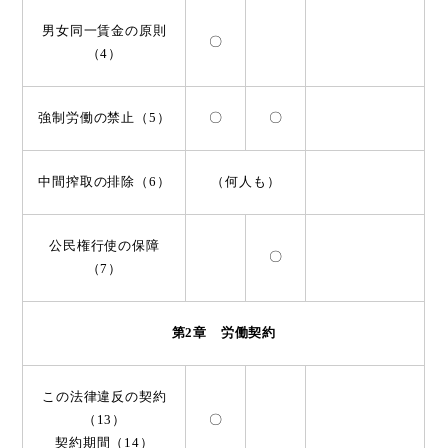
男女同一賃金の原則
〇
（4）
強制労働の禁止（5）
〇
〇
中間搾取の排除（6）
（何人も）
公民権行使の保障
〇
（7）
第2章 労働契約
この法律違反の契約
（13）
〇
契約期間（14）