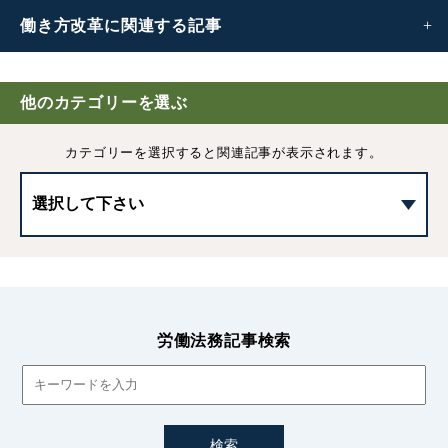
働き方改革に
関連する記事
働き方改革
他のカテゴリーを選ぶ
フレックスタイム制の清算期間｜働き方改革により「最長
カテゴリーを選択すると
関連記事が表示されます。
3ヶ月」へ延長
36協定とは？時間外労働の上限規制や罰則、新様式の協定
書について
36協定を締結する際の注意点｜8つのポイントをわかり
やすく解説
労働法務記事検索
2023年から引き上げられる中小企業の割増賃金率について
割増賃金の計算方法・除外できる手当