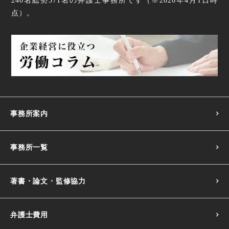
240名
総勢
371
名の弁護士事務所です（
※2026年4月1日時
【働き方改革】待遇に関する説明義務の強化の改正要点
点
）。
【働き方改革】法改正スケジュール｜2023・2024年
【働き方改革】行政による履行確保措置・裁判外紛争解決
手続（行政ADR）の整備について
雇用形態に関わらない公正な待遇の確保【働き方改革】
事務所案内
【働き方改革】不合理な待遇差の禁止の改正要点
事務所一覧
著書・論文・監修協力
弁護士費用