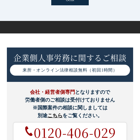
労働安全衛生法改正による「健康情報取扱規程」策定の義
務化
有給休暇の年5日の取得義務化とは｜罰則や対策をわかり
やすく解説
企業側人事労務に関するご相談
働き方改革による産業医の機能強化とは｜改正点や企業の
取り組みなど
来所・オンライン
法律相談無料（初回1時間）
高度プロフェッショナル制度とは｜仕組みやメリットなど
わかりやすく解説
会社・経営者側専門
となりますので
労働者側のご相談は受付けておりません
高度プロフェッショナル制度導入時の注意点
※国際案件の相談に関しましては
別途
こちら
をご覧ください。
高度プロフェッショナル制度の導入要件
0120-406-029
高度プロフェッショナル制度の導入手続きについて