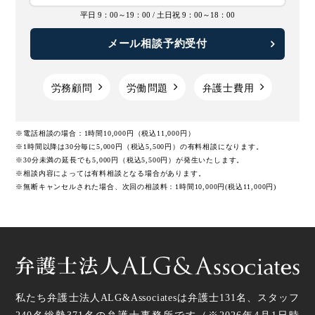
平日 9：00～19：00 /
土日祝 9：00～18：00
【2025年最新版】労働安全衛生法の改正一覧とポイント
メール相談予約受付
勤務間インターバル制度のメリットや導入方法、助成金に
ついて
労務顧問
労働問題
弁護士費用
【2023年】労働基準法の改正内容の一覧と労務管理につい
※電話相談の場合：1時間10,000円（税込11,000円）
て
※1時間以降は30分毎に5,000円（税込5,500円）の有料相談になります。
※30分未満の延長でも5,000円（税込5,500円）が発生いたします。
※相談内容によっては有料相談となる場合があります。
時間外労働の上限規制｜2024年の建設業への適用や罰則な
※無断キャンセルされた場合、次回の相談料：1時間10,000円(税込11,000円)
どの基礎知識
同一労働同一賃金とは｜ガイドラインや企業の対応などわ
かりやすく解説
働き方改革が目指す最低賃金について
私たち弁護士法人ALG&Associatesは弁護士
131
名、スタッフ