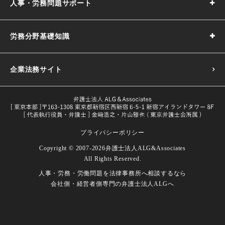
人事・労務問題サポート
労務分野基礎知識
企業法務サイト
プライバシーポリシー
採用基準の決め方｜5つのポイントや注意点などわかりやす
Copyright © 2007-2026
弁護士法人ALG&Associates
く解説
All Rights Reserved.
目的や義務一覧・改正内容をわかり
人事・労務・労働問題を
法律事務所へ相談するなら
試用期間とは｜解雇や期間の延長、注意点などを解説
労働者とは｜定義や関連する法律などをわかりやすく解説
やすく解説
会社側・経営者側専門の
弁護士法人ALGへ
試用期間における本採用拒否｜本採用を拒否したい場合の
長時間労働の面接指導｜改正後の対象者、実施義務、流れ