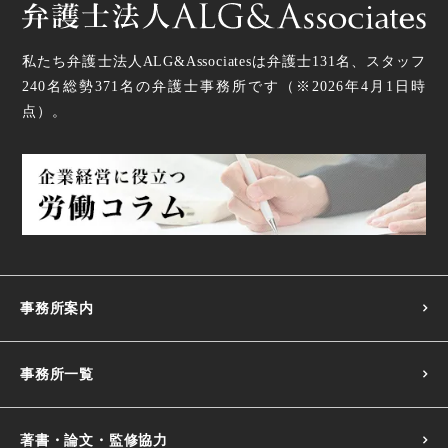
私たち弁護士法人ALG&Associatesは弁護士
131
名、スタッフ
240名
総勢
371
名の弁護士事務所です（
※2026年4月1日時
点
）。
事務所案内
事務所一覧
著書・論文・監修協力