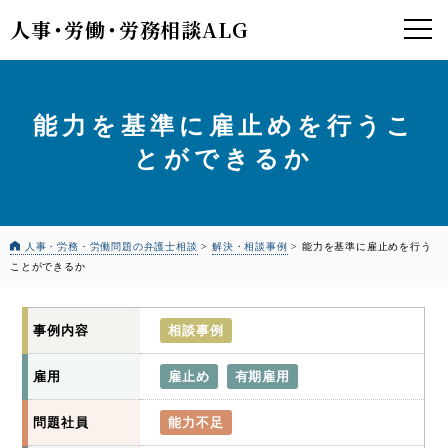
人事
・
労働
・
労務相談ALG
能力を基準に雇止めを行うこ
とができるか
人事・労務・労働問題の弁護士相談
>
解決・相談事例
>
能力を基準に雇止めを行う
ことができるか
事例内容
相談事例
雇用
雇止め
有期雇用
問題社員
能力不足