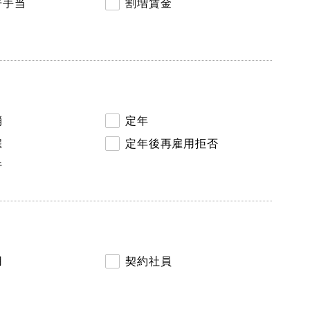
告手当
割増賃金
消
定年
雇
定年後再雇用拒否
行
用
契約社員