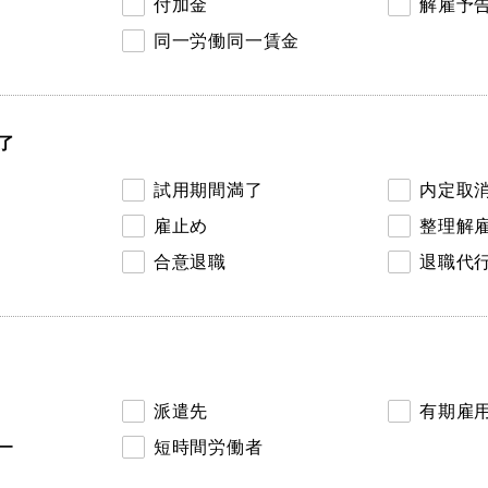
付加金
解雇予
同一労働同一賃金
了
試用期間満了
内定取
雇止め
整理解
合意退職
退職代
派遣先
有期雇
ー
短時間労働者