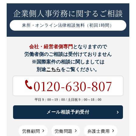
企業側人事労務に関するご相談
来所・オンライン
法律相談無料（初回1時間）
会社・経営者側専門
となりますので
労働者側のご相談は受付けておりません
※国際案件の相談に関しましては
別途
こちら
をご覧ください。
0120-630-807
平日 9：00～19：00 /
土日祝 9：00～18：00
メール相談予約受付
労務顧問
労働問題
弁護士費用