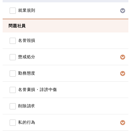
就業規則
問題社員
名誉毀損
懲戒処分
勤務態度
名誉棄損・誹謗中傷
削除請求
私的行為