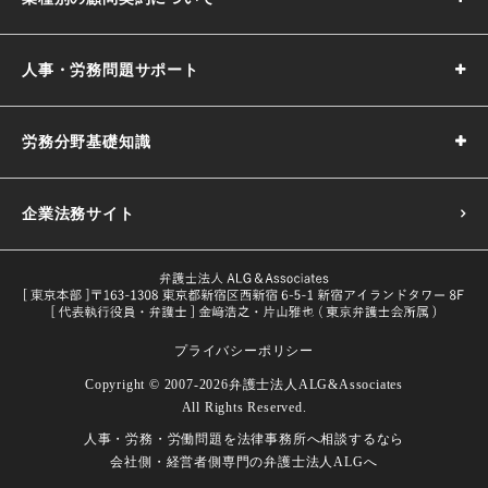
人事・労務問題サポート
労務分野基礎知識
企業法務サイト
プライバシーポリシー
採用基準の決め方｜5つのポイントや注意点などわかりやす
Copyright © 2007-2026
弁護士法人ALG&Associates
く解説
All Rights Reserved.
目的や義務一覧・改正内容をわかり
人事・労務・労働問題を
法律事務所へ相談するなら
試用期間とは｜解雇や期間の延長、注意点などを解説
労働者とは｜定義や関連する法律などをわかりやすく解説
やすく解説
会社側・経営者側専門の
弁護士法人ALGへ