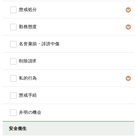
懲戒処分
勤務態度
名誉棄損・誹謗中傷
削除請求
私的行為
懲戒手続
弁明の機会
安全衛生