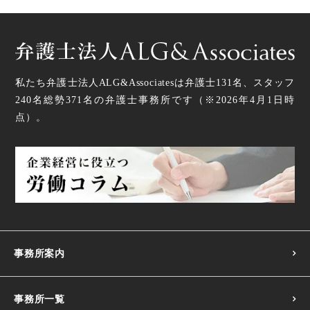
私たち弁護士法人ALG&Associatesは弁護士
131
名、スタッフ
240名
総勢
371
名の弁護士事務所です（
※2026年4月1日時
点
）。
事務所案内
事務所一覧