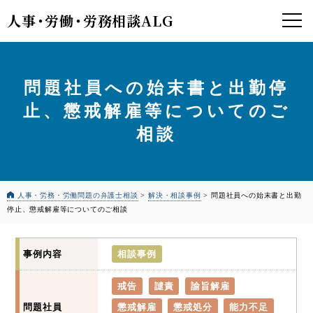
人事
・
労働
・
労務相談ALG
問題社員への始末書と出勤停
止、懲戒解雇等についてのご
相談
人事・労務・労働問題の弁護士相談
>
解決・相談事例
>
問題社員への始末書と出勤
停止、懲戒解雇等についてのご相談
事例内容
相談事例
戒告
譴責
諭旨解雇
問題社員
懲戒解雇
懲戒処分
能力不足