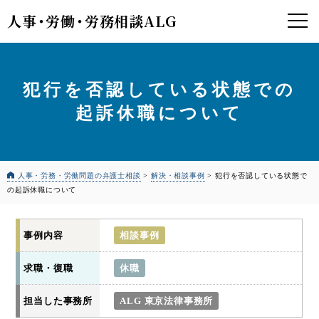
人事
・
労働
・
労務相談ALG
犯行を否認している状態での
起訴休職について
人事・労務・労働問題の弁護士相談
>
解決・相談事例
>
犯行を否認している状態で
の起訴休職について
事例内容
相談事例
求職・復職
休職
担当した事務所
ALG 東京法律事務所