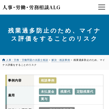
人事
・
労働
・
労務相談ALG
残業過多防止のため、マイナ
ス評価をすることのリスク
人事・労務・労働問題の弁護士相談
>
解決・相談事例
>
残業過多防止のため、マイ
ナス評価をすることのリスク
事例内容
相談事例
未払賃金
残業代
定額残業代
雇用
賞与