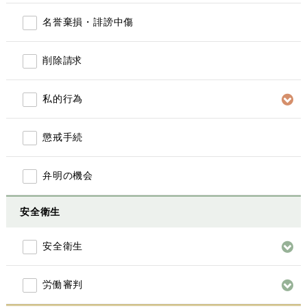
名誉棄損・誹謗中傷
削除請求
私的行為
懲戒手続
弁明の機会
安全衛生
安全衛生
労働審判