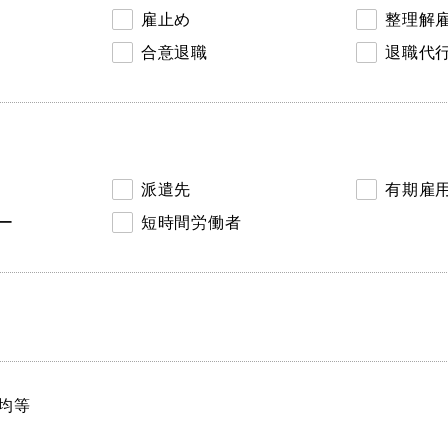
雇止め
整理解
合意退職
退職代
派遣先
有期雇
ー
短時間労働者
均等