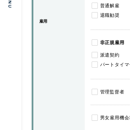
普通解雇
退職勧奨
雇用
非正規雇用
派遣契約
パートタイマ
管理監督者
男女雇用機会