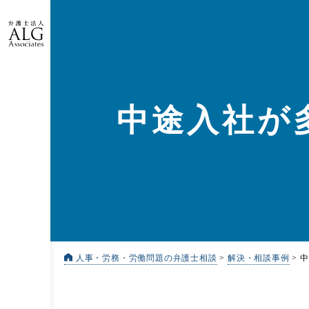
中途入社が
人事・労務・労働問題の弁護士相談
>
解決・相談事例
>
中