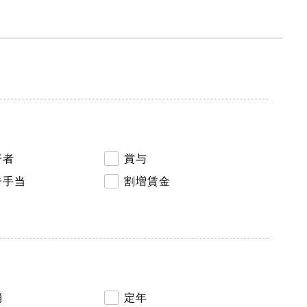
督者
賞与
告手当
割増賃金
消
定年