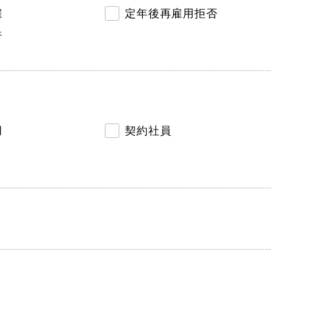
雇
定年後再雇用拒否
行
用
契約社員