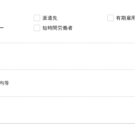
派遣先
有期雇
ー
短時間労働者
均等