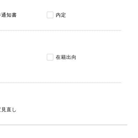
件通知書
内定
在籍出向
度見直し