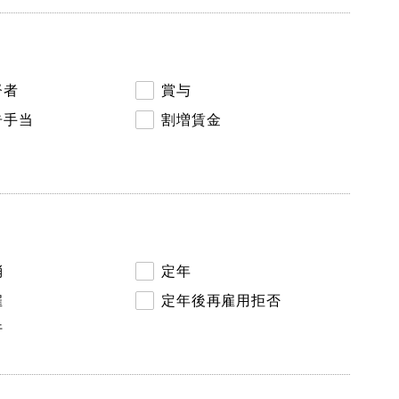
督者
賞与
告手当
割増賃金
消
定年
雇
定年後再雇用拒否
行