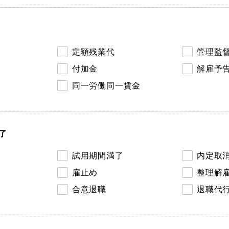
定額残業代
管理監
付加金
解雇予
同一労働同一賃金
了
試用期間満了
内定取
雇止め
整理解
合意退職
退職代