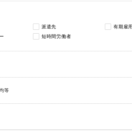
派遣先
有期雇
ー
短時間労働者
均等