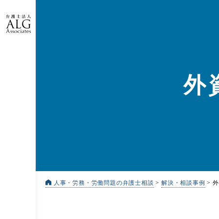
外
人事・労務・労働問題の弁護士相談
>
解決・相談事例
>
外