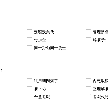
定額残業代
管理監
付加金
解雇予
同一労働同一賃金
了
試用期間満了
内定取
雇止め
整理解
合意退職
退職代