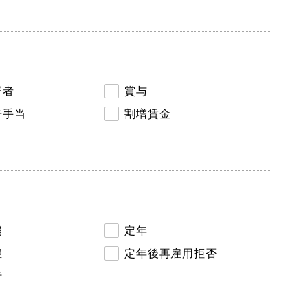
督者
賞与
告手当
割増賃金
消
定年
雇
定年後再雇用拒否
行