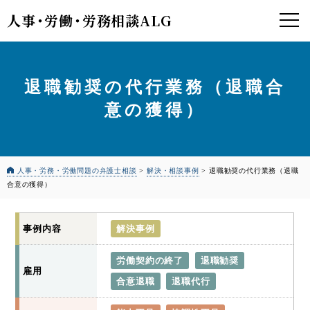
人事
・
労働
・
労務相談ALG
退職勧奨の代行業務（退職合
意の獲得）
人事・労務・労働問題の弁護士相談
>
解決・相談事例
>
退職勧奨の代行業務（退職
合意の獲得）
事例内容
解決事例
労働契約の終了
退職勧奨
雇用
合意退職
退職代行