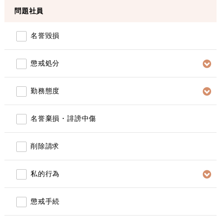
問題社員
名誉毀損
懲戒処分
勤務態度
名誉棄損・誹謗中傷
削除請求
私的行為
懲戒手続